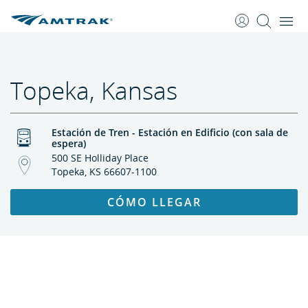
saltar
saltar
al
a
Contenido
Navegación
Topeka, Kansas
Estación de Tren - Estación en Edificio (con sala de
espera)
500 SE Holliday Place
Topeka, KS 66607-1100
CÓMO LLEGAR