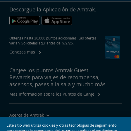
Descargue la Aplicación de Amtrak.
Obtenga hasta 30,000 puntos adicionales. Las ofertas
varían. Solicítelas aquí antes del 9/2/26.
Conozca más
Canjee los puntos Amtrak Guest
Rewards para viajes de recompensa,
ascensos, pases a la sala y mucho más.
Más Información sobre los Puntos de Canje
Acerca de Amtrak
Viajar con Nosotros
Este sitio web utiliza cookies y otras tecnologías de seguimiento
para mejorar la experiencia del usuario y analizar el rendimiento