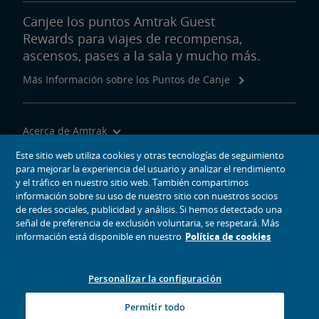
Canjee los puntos Amtrak Guest
Rewards para viajes de recompensa,
ascensos, pases a la sala y mucho más.
Más Información sobre los Puntos de Canje
Acerca de Amtrak
Viajar con Nosotros
Este sitio web utiliza cookies y otras tecnologías de seguimiento
para mejorar la experiencia del usuario y analizar el rendimiento
Herramientas del Sitio
y el tráfico en nuestro sitio web. También compartimos
información sobre su uso de nuestro sitio con nuestros socios
de redes sociales, publicidad y análisis. Si hemos detectado una
señal de preferencia de exclusión voluntaria, se respetará. Más
información está disponible en nuestro
Política de cookies
iconos de medios sociales
Amtrak en Facebook se abre en una ventana nueva
Amtrak en Twitter se abre en una ventana nueva
Amtrak en Instagram se abre en una ventana nueva
Amtrak en Linkedin se abre en una ventana nueva
Amtrak en YouTube se abre en una ventana nue
Pinterest se abre en una ventana nueva
Personalizar la configuración
© 2026
National Railroad Passenger Corporation
Permitir todo