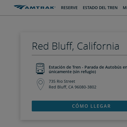
saltar
saltar
RESERVE
ESTADO DEL TREN
MI
al
a
Contenido
Navegación
Red Bluff, California
Estación de Tren - Parada de Autobús en
únicamente (sin refugio)
735 Rio Street
Red Bluff, CA 96080-3802
CÓMO LLEGAR