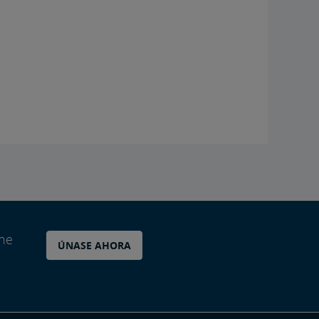
ane
ÚNASE AHORA