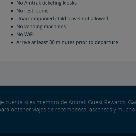
No Amtrak ticketing kiosks
No restrooms
Unaccompanied child travel not allowed
No vending machines
No WiFi
Arrive at least 30 minutes prior to departure
aje cuenta si es miembro de Amtrak Guest Rewards. G
para obtener viajes de recompensa, ascensos y mucho