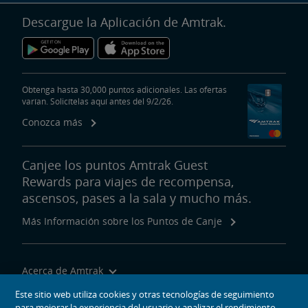
Descargue la Aplicación de Amtrak.
Obtenga hasta 30,000 puntos adicionales. Las ofertas
varían. Solicítelas aquí antes del 9/2/26.
Conozca más
Canjee los puntos Amtrak Guest
Rewards para viajes de recompensa,
ascensos, pases a la sala y mucho más.
Más Información sobre los Puntos de Canje
Acerca de Amtrak
Viajar con Nosotros
Este sitio web utiliza cookies y otras tecnologías de seguimiento
para mejorar la experiencia del usuario y analizar el rendimiento