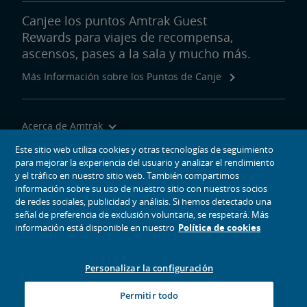
Canjee los puntos Amtrak Guest
Rewards para viajes de recompensa,
ascensos, pases a la sala y mucho más.
Más Información sobre los Puntos de Canje
Acerca de Amtrak
Viajar con Nosotros
Este sitio web utiliza cookies y otras tecnologías de seguimiento
para mejorar la experiencia del usuario y analizar el rendimiento
Herramientas del Sitio
y el tráfico en nuestro sitio web. También compartimos
información sobre su uso de nuestro sitio con nuestros socios
de redes sociales, publicidad y análisis. Si hemos detectado una
señal de preferencia de exclusión voluntaria, se respetará. Más
información está disponible en nuestro
Política de cookies
iconos de medios sociales
Amtrak en Facebook se abre en una ventana nueva
Amtrak en Twitter se abre en una ventana nueva
Amtrak en Instagram se abre en una ventana nueva
Amtrak en Linkedin se abre en una ventana nueva
Amtrak en YouTube se abre en una ventana nue
Pinterest se abre en una ventana nueva
Personalizar la configuración
© 2026
National Railroad Passenger Corporation
Permitir todo