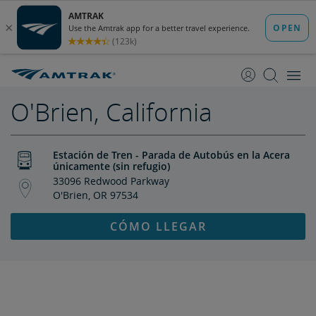
saltar
saltar
al
a
Contenido
Navegación
O'Brien, California
Estación de Tren - Parada de Autobús en la Acera
únicamente (sin refugio)
33096 Redwood Parkway
O'Brien, OR 97534
CÓMO LLEGAR