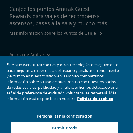
Canjee los puntos Amtrak Guest
Rewards para viajes de recompensa,
ascensos, pases a la sala y mucho más.
Más Información sobre los Puntos de Canje
Acerca de Amtrak
Viajar con Nosotros
Este sitio web utiliza cookies y otras tecnologías de seguimiento
para mejorar la experiencia del usuario y analizar el rendimiento
Herramientas del Sitio
y el tráfico en nuestro sitio web. También compartimos
información sobre su uso de nuestro sitio con nuestros socios
de redes sociales, publicidad y análisis. Si hemos detectado una
señal de preferencia de exclusión voluntaria, se respetará. Más
información está disponible en nuestro
Política de cookies
iconos de medios sociales
Amtrak en Facebook se abre en una ventana nueva
Amtrak en Twitter se abre en una ventana nueva
Amtrak en Instagram se abre en una ventana nueva
Amtrak en Linkedin se abre en una ventana nueva
Amtrak en YouTube se abre en una ventana nue
Pinterest se abre en una ventana nueva
Personalizar la configuración
© 2026
National Railroad Passenger Corporation
Permitir todo