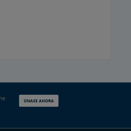
ane
ÚNASE AHORA