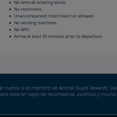
No Amtrak ticketing kiosks
No restrooms
Unaccompanied child travel not allowed
No vending machines
No WiFi
Arrive at least 30 minutes prior to departure
aje cuenta si es miembro de Amtrak Guest Rewards. G
para obtener viajes de recompensa, ascensos y mucho