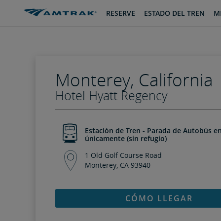
saltar
saltar
RESERVE
ESTADO DEL TREN
MI
al
a
Contenido
Navegación
Monterey, California
Hotel Hyatt Regency
Estación de Tren - Parada de Autobús en
únicamente (sin refugio)
1 Old Golf Course Road
Monterey, CA 93940
CÓMO LLEGAR