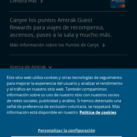
Conozca más
Canjee los puntos Amtrak Guest
Rewards para viajes de recompensa,
ascensos, pases a la sala y mucho más.
Más Información sobre los Puntos de Canje
Acerca de Amtrak
Viajar con Nosotros
Este sitio web utiliza cookies y otras tecnologías de seguimiento
para mejorar la experiencia del usuario y analizar el rendimiento
Herramientas del Sitio
y el tráfico en nuestro sitio web. También compartimos
información sobre su uso de nuestro sitio con nuestros socios
de redes sociales, publicidad y análisis. Si hemos detectado una
señal de preferencia de exclusión voluntaria, se respetará. Más
información está disponible en nuestro
Política de cookies
iconos de medios sociales
Amtrak en Facebook se abre en una ventana nueva
Amtrak en Twitter se abre en una ventana nueva
Amtrak en Instagram se abre en una ventana nueva
Amtrak en Linkedin se abre en una ventana nueva
Amtrak en YouTube se abre en una ventana nue
Pinterest se abre en una ventana nueva
Personalizar la configuración
© 2026
National Railroad Passenger Corporation