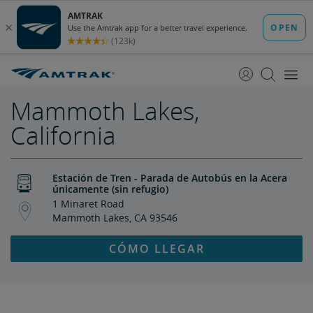
saltar
saltar
al
a
Contenido
Navegación
Mammoth Lakes,
California
Estación de Tren - Parada de Autobús en la Acera
únicamente (sin refugio)
1 Minaret Road
Mammoth Lakes, CA 93546
CÓMO LLEGAR