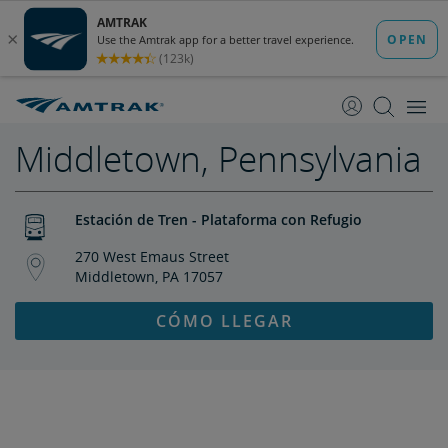
saltar
saltar
al
a
Contenido
Navegación
Middletown, Pennsylvania
Estación de Tren - Plataforma con Refugio
270 West Emaus Street
Middletown, PA 17057
CÓMO LLEGAR