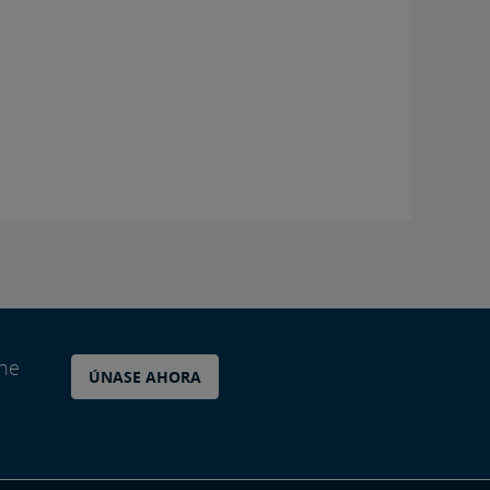
ane
ÚNASE AHORA