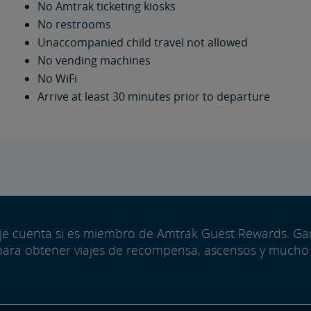
No Amtrak ticketing kiosks
No restrooms
Unaccompanied child travel not allowed
No vending machines
No WiFi
Arrive at least 30 minutes prior to departure
aje cuenta si es miembro de Amtrak Guest Rewards. G
para obtener viajes de recompensa, ascensos y mucho