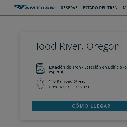
saltar
saltar
RESERVE
ESTADO DEL TREN
MI
al
a
Contenido
Navegación
Hood River, Oregon
Estación de Tren - Estación en Edificio (
espera)
110 Railroad Street
Hood River, OR 97031
CÓMO LLEGAR