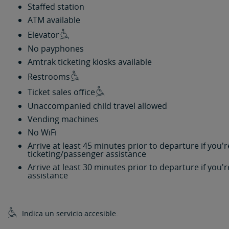
Staffed station
ATM available
Elevator
No payphones
Amtrak ticketing kiosks available
Restrooms
Ticket sales office
Unaccompanied child travel allowed
Vending machines
No WiFi
Arrive at least 45 minutes prior to departure if you
ticketing/passenger assistance
Arrive at least 30 minutes prior to departure if you
assistance
Indica un servicio accesible.