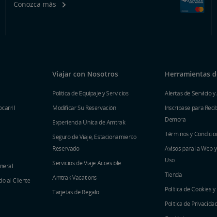
Conozca más
Viajar con Nosotros
Herramientas de
Política de Equipaje y Servicios
Alertas de Servicio y
carril
Modificar Su Reservación
Inscríbase para Recib
Demora
Experiencia Única de Amtrak
Términos y Condicio
Seguro de Viaje, Estacionamiento
Reservado
Avisos para la Web 
Uso
Servicios de Viaje Accesible
eneral
Tienda
Amtrak Vacations
o al Cliente
Política de Cookies y
Tarjetas de Regalo
Política de Privacida