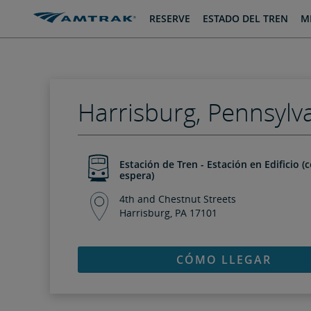
saltar
saltar
RESERVE
ESTADO DEL TREN
MI
al
a
Contenido
Navegación
Harrisburg, Pennsylv
Estación de Tren - Estación en Edificio (
espera)
4th and Chestnut Streets
Harrisburg, PA 17101
CÓMO LLEGAR