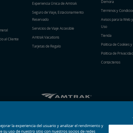
Demora
Experiencia Única de Amtrak
Términos y Condicio
Seguro de Viaje, Estacionamiento
Reservado
Avisos para la Web 
Uso
Servicios de Viaje Accesible
eneral
Tienda
Amtrak Vacations
o al Cliente
Política de Cookies y
Tarjetas de Regalo
Política de Privacida
Contáctenos
Amtrak en Facebook se abre en una ventana 
Amtrak en Twitter se abre en una venta
Amtrak en Instagram se abre en un
Amtrak en Linkedin se abre en
Amtrak en YouTube se abr
Pinterest se abre en
© 2026
National Railroad Passenger Corporation
ejorar la experiencia del usuario y analizar el rendimiento y
e su uso de nuestro sitio con nuestros socios de redes