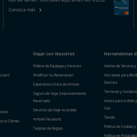
Conozca más
Viajar con Nosotros
Herramientas de
Política de Equipaje y Servicios
Alertas de Servicio y
carril
Modificar Su Reservación
Inscríbase para Recib
Demora
Experiencia Única de Amtrak
Términos y Condicio
Seguro de Viaje, Estacionamiento
Reservado
Avisos para la Web 
Uso
Servicios de Viaje Accesible
eneral
Tienda
Amtrak Vacations
o al Cliente
Política de Cookies y
Tarjetas de Regalo
Política de Privacida