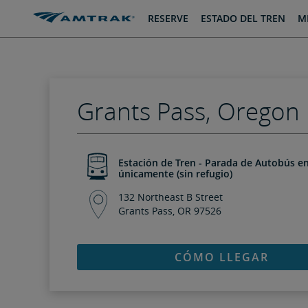
saltar
saltar
RESERVE
ESTADO DEL TREN
MI
al
a
Contenido
Navegación
Grants Pass, Oregon
Estación de Tren - Parada de Autobús en
únicamente (sin refugio)
132 Northeast B Street
Grants Pass, OR 97526
CÓMO LLEGAR