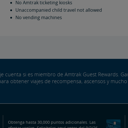
No Amtrak ticketing kiosks
Unaccompanied child travel not allowed
No vending machines
aje cuenta si es miembro de Amtrak Guest Rewards. G
para obtener viajes de recompensa, ascensos y mucho
Obtenga hasta 30,000 puntos adicionales. Las
ofertas varían. Solicítelas aquí antes del 9/2/26.