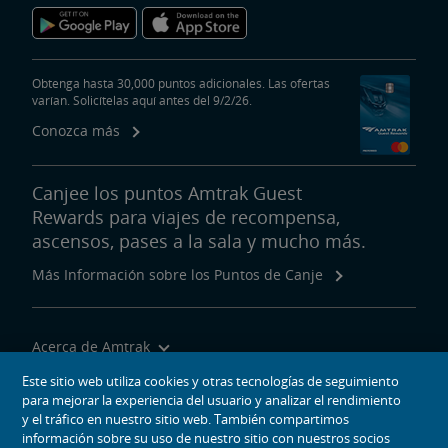
Obtenga hasta 30,000 puntos adicionales. Las ofertas
varían. Solicítelas aquí antes del 9/2/26.
Conozca más
Canjee los puntos Amtrak Guest
Rewards para viajes de recompensa,
ascensos, pases a la sala y mucho más.
Más Información sobre los Puntos de Canje
Acerca de Amtrak
Viajar con Nosotros
Este sitio web utiliza cookies y otras tecnologías de seguimiento
para mejorar la experiencia del usuario y analizar el rendimiento
Herramientas del Sitio
y el tráfico en nuestro sitio web. También compartimos
información sobre su uso de nuestro sitio con nuestros socios