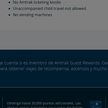
No Amtrak ticketing kiosks
Unaccompanied child travel not allowed
No vending machines
aje cuenta si es miembro de Amtrak Guest Rewards. G
para obtener viajes de recompensa, ascensos y mucho
Obtenga hasta 30,000 puntos adicionales. Las
ofertas varían. Solicítelas aquí antes del 9/2/26.