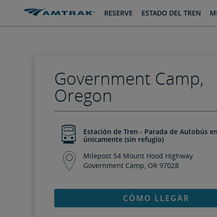
saltar
saltar
RESERVE
ESTADO DEL TREN
MI
al
a
Contenido
Navegación
Government Camp,
Oregon
Estación de Tren - Parada de Autobús en
únicamente (sin refugio)
Milepost 54 Mount Hood Highway
Government Camp, OR 97028
CÓMO LLEGAR