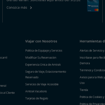
Conozca más
Viajar con Nosotros
Herramientas de
Política de Equipaje y Servicios
Alertas de Servicio y
carril
Modificar Su Reservación
Inscríbase para Recib
Demora
Experiencia Única de Amtrak
Términos y Condicio
Seguro de Viaje, Estacionamiento
Reservado
Avisos para la Web 
Uso
Servicios de Viaje Accesible
eneral
Tienda
Amtrak Vacations
o al Cliente
Política de Cookies y
Tarjetas de Regalo
Política de Privacida