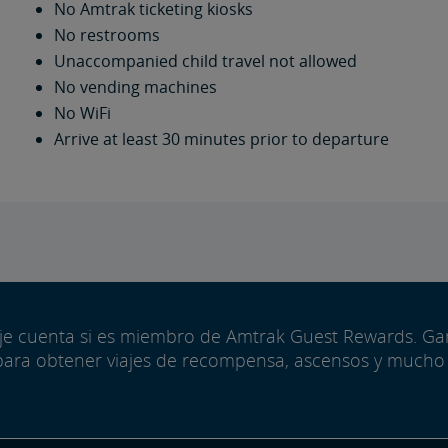
No Amtrak ticketing kiosks
No restrooms
Unaccompanied child travel not allowed
No vending machines
No WiFi
Arrive at least 30 minutes prior to departure
aje cuenta si es miembro de Amtrak Guest Rewards. G
para obtener viajes de recompensa, ascensos y mucho