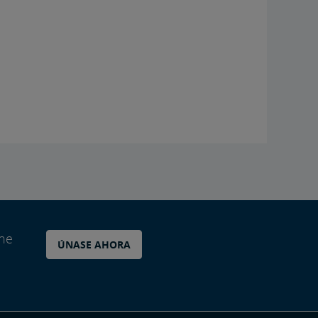
ane
ÚNASE AHORA