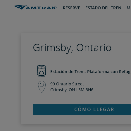
saltar
saltar
RESERVE
ESTADO DEL TREN
MI
al
a
Contenido
Navegación
Grimsby, Ontario
Estación de Tren - Plataforma con Refug
99 Ontario Street
Grimsby, ON L3M 3H6
CÓMO LLEGAR