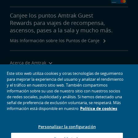
Canjee los puntos Amtrak Guest
Rewards para viajes de recompensa,
ascensos, pases a la sala y mucho más.
Más Información sobre los Puntos de Canje
Acerca de Amtrak
Viajar con Nosotros
Este sitio web utiliza cookies y otras tecnologías de seguimiento
para mejorar la experiencia del usuario y analizar el rendimiento
Herramientas del Sitio
y el tráfico en nuestro sitio web. También compartimos
información sobre su uso de nuestro sitio con nuestros socios
de redes sociales, publicidad y análisis. Si hemos detectado una
señal de preferencia de exclusión voluntaria, se respetará. Más
información está disponible en nuestro
Política de cookies
iconos de medios sociales
Amtrak en Facebook se abre en una ventana nueva
Amtrak en Twitter se abre en una ventana nueva
Amtrak en Instagram se abre en una ventana nueva
Amtrak en Linkedin se abre en una ventana nueva
Amtrak en YouTube se abre en una ventana nue
Pinterest se abre en una ventana nueva
Personalizar la configuración
© 2026
National Railroad Passenger Corporation