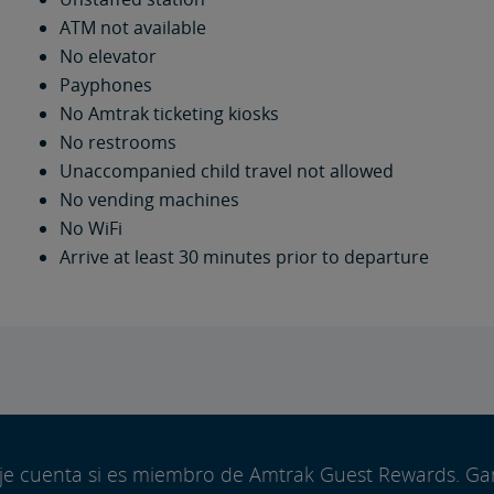
ATM not available
No elevator
Payphones
No Amtrak ticketing kiosks
No restrooms
Unaccompanied child travel not allowed
No vending machines
No WiFi
Arrive at least 30 minutes prior to departure
aje cuenta si es miembro de Amtrak Guest Rewards. G