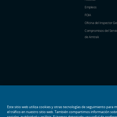
Empleos
FOIA
Oficina del Inspector G
Compromisos del Servici
de Amtrak
iconos de medios sociales
Este sitio web utiliza cookies y otras tecnologías de seguimiento para m
el tráfico en nuestro sitio web. También compartimos información sobr
sociales, publicidad y análisis. Si hemos detectado una señal de prefer