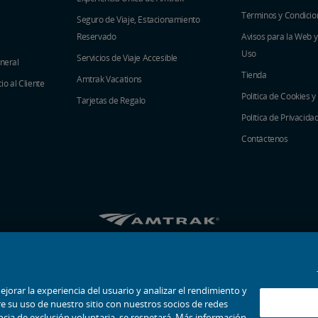
Términos y Condicio
Seguro de Viaje, Estacionamiento
Reservado
Avisos para la Web 
Uso
Servicios de Viaje Accesible
eneral
Tienda
Amtrak Vacations
o al Cliente
Política de Cookies y
Tarjetas de Regalo
Política de Privacida
Contáctenos
Amtrak en Facebook se abre en una ventana 
Amtrak en Twitter se abre en una venta
Amtrak en Instagram se abre en un
Amtrak en Linkedin se abre en
Amtrak en YouTube se abr
Pinterest se abre en
© 2026
National Railroad Passenger Corporation
ejorar la experiencia del usuario y analizar el rendimiento y
e su uso de nuestro sitio con nuestros socios de redes
encia de exclusión voluntaria, se respetará. Más información