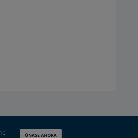
ane
ÚNASE AHORA