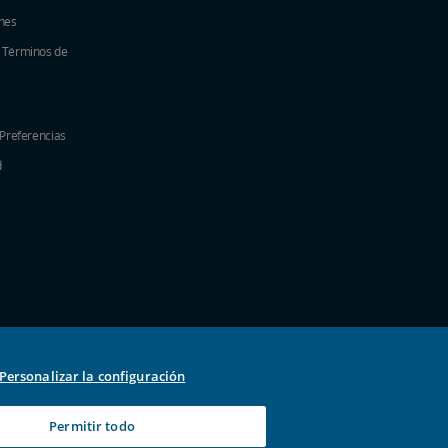
nes
y Términos de
 Preferencias
d
nueva
na nueva
a ventana nueva
 una ventana nueva
e en una ventana nueva
 una ventana nueva
Personalizar la configuración
Permitir todo