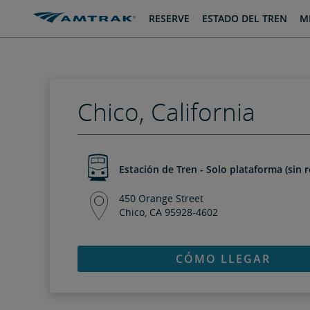
saltar
saltar
RESERVE
ESTADO DEL TREN
MI
al
a
Contenido
Navegación
Chico, California
Estación de Tren - Solo plataforma (sin r
450 Orange Street
Chico, CA 95928-4602
CÓMO LLEGAR