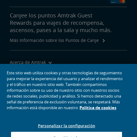
Canjee los puntos Amtrak Guest
Rewards para viajes de recompensa,
ascensos, pases a la sala y mucho más.
Más Información sobre los Puntos de Canje
Acerca de Amtrak
Viajar con Nosotros
Este sitio web utiliza cookies y otras tecnologías de seguimiento
para mejorar la experiencia del usuario y analizar el rendimiento
Herramientas del Sitio
y el tráfico en nuestro sitio web. También compartimos
información sobre su uso de nuestro sitio con nuestros socios
de redes sociales, publicidad y análisis. Si hemos detectado una
señal de preferencia de exclusión voluntaria, se respetará. Más
información está disponible en nuestro
Política de cookies
iconos de medios sociales
Amtrak en Facebook se abre en una ventana nueva
Amtrak en Twitter se abre en una ventana nueva
Amtrak en Instagram se abre en una ventana nueva
Amtrak en Linkedin se abre en una ventana nueva
Amtrak en YouTube se abre en una ventana nue
Pinterest se abre en una ventana nueva
Personalizar la configuración
© 2026
National Railroad Passenger Corporation