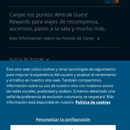
Canjee los puntos Amtrak Guest
Rewards para viajes de recompensa,
ascensos, pases a la sala y mucho más.
Más Información sobre los Puntos de Canje
Acerca de Amtrak
Viajar con Nosotros
Este sitio web utiliza cookies y otras tecnologías de seguimiento
para mejorar la experiencia del usuario y analizar el rendimiento
Herramientas del Sitio
y el tráfico en nuestro sitio web. También compartimos
información sobre su uso de nuestro sitio con nuestros socios
de redes sociales, publicidad y análisis. Si hemos detectado una
señal de preferencia de exclusión voluntaria, se respetará. Más
información está disponible en nuestro
Política de cookies
iconos de medios sociales
Amtrak en Facebook se abre en una ventana nueva
Amtrak en Twitter se abre en una ventana nueva
Amtrak en Instagram se abre en una ventana nueva
Amtrak en Linkedin se abre en una ventana nueva
Amtrak en YouTube se abre en una ventana nue
Pinterest se abre en una ventana nueva
Personalizar la configuración
© 2026
National Railroad Passenger Corporation