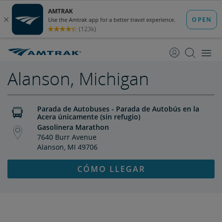
saltar
saltar
al
a
Contenido
Navegación
Alanson, Michigan
Parada de Autobuses - Parada de Autobús en la
Acera únicamente (sin refugio)
Gasolinera Marathon
7640 Burr Avenue
Alanson, MI 49706
CÓMO LLEGAR