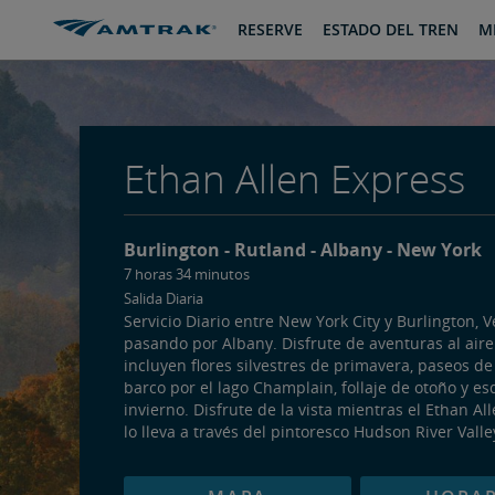
saltar
saltar
RESERVE
ESTADO DEL TREN
MI
al
a
Contenido
Navegación
Ethan Allen Express
Burlington
Rutland
Albany
New York
7 horas 34 minutos
Salida Diaria
Servicio Diario entre New York City y Burlington, 
pasando por Albany. Disfrute de aventuras al aire
incluyen flores silvestres de primavera, paseos d
barco por el lago Champlain, follaje de otoño y es
invierno. Disfrute de la vista mientras el Ethan Al
lo lleva a través del pintoresco Hudson River Valle