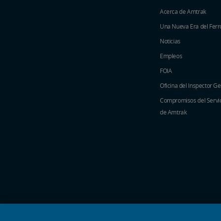
Acerca de Amtrak
Una Nueva Era del Ferro
Noticias
Empleos
FOIA
Oficina del Inspector G
Compromisos del Servici
de Amtrak
iconos de medios sociales