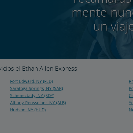
mente nun
un viaj
cios el Ethan Allen Express
Fort Edward, NY (FED)
Rh
Saratoga Springs, NY (SAR)
P
Schenectady, NY (SDY)
C
Albany-Rensselaer, NY (ALB)
Yo
Hudson, NY (HUD)
Ne