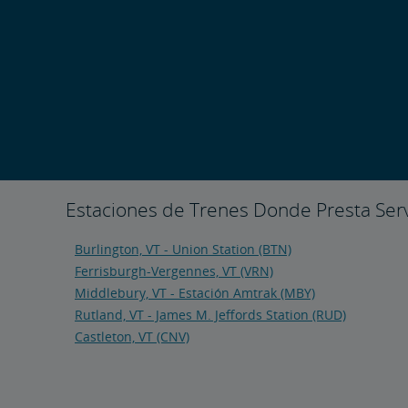
Estaciones de Trenes Donde Presta Servi
Burlington, VT - Union Station (BTN)
Ferrisburgh-Vergennes, VT (VRN)
Middlebury, VT - Estación Amtrak (MBY)
Rutland, VT - James M. Jeffords Station (RUD)
Castleton, VT (CNV)