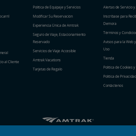
Política de Equipaje y Servicios
Alertas de Servicio y
carril
Modificar Su Reservación
Inscríbase para Recib
Demora
Experiencia Única de Amtrak
Términos y Condicio
Seguro de Viaje, Estacionamiento
Reservado
Avisos para la Web 
Uso
Servicios de Viaje Accesible
eneral
Tienda
Amtrak Vacations
o al Cliente
Política de Cookies y
Tarjetas de Regalo
Política de Privacida
Contáctenos
Amtrak en Facebook se abre en una ventana 
Amtrak en Twitter se abre en una venta
Amtrak en Instagram se abre en un
Amtrak en Linkedin se abre en
Amtrak en YouTube se abr
Pinterest se abre en