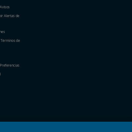
 Avisos
ir Alertas de
nes
y Términos de
 Preferencias
d
nueva
na nueva
a ventana nueva
 una ventana nueva
e en una ventana nueva
 una ventana nueva