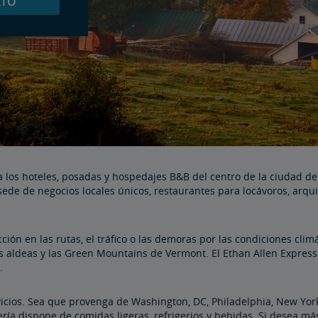
IO
 a los hoteles, posadas y hospedajes B&B del centro de la ciudad d
sede de negocios locales únicos, restaurantes para locávoros, arqu
ción en las rutas, el tráfico o las demoras por las condiciones cl
as aldeas y las Green Mountains de Vermont. El Ethan Allen Express 
.
rvicios. Sea que provenga de Washington, DC, Philadelphia, New Yor
ería dispone de comidas ligeras, refrigerios y bebidas. Si desea m