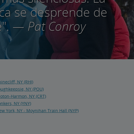
ca se desprende de
e".
— Pat Conroy
inecliff, NY (RHI)
oughkeepsie, NY (POU)
roton-Harmon, NY (CRT)
nkers, NY (YNY)
w York, NY - Moynihan Train Hall (NYP)