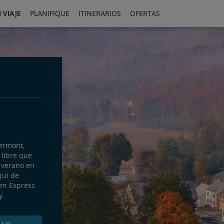
 VIAJE
PLANIFIQUE
ITINERARIOS
OFERTAS
Vermont,
 libre que
e verano en
quí de
len Express
y.