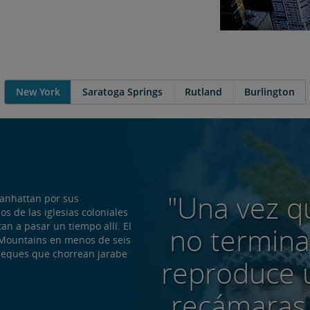
New York
Saratoga Springs
Rutland
Burlington
"Una vez qu
Manhattan por sus
s de las iglesias coloniales
tan a pasar un tiempo allí. El
no termina
 Mountains en menos de seis
queques que chorrean jarabe
reproduce u
recámaras 