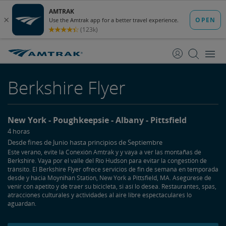
saltar
saltar
al
a
Contenido
Navegación
Berkshire Flyer
New York
Poughkeepsie
Albany
Pittsfield
4 horas
Desde fines de Junio hasta principios de Septiembre
Este verano, evite la Conexión Amtrak y y vaya a ver las montañas de
Berkshire. Vaya por el valle del Río Hudson para evitar la congestión de
tránsito. El Berkshire Flyer ofrece servicios de fin de semana en temporada
desde y hacia Moynihan Station, New York a Pittsfield, MA. Asegúrese de
venir con apetito y de traer su bicicleta, si así lo desea. Restaurantes, spas,
atracciones culturales y actividades al aire libre espectaculares lo
aguardan.