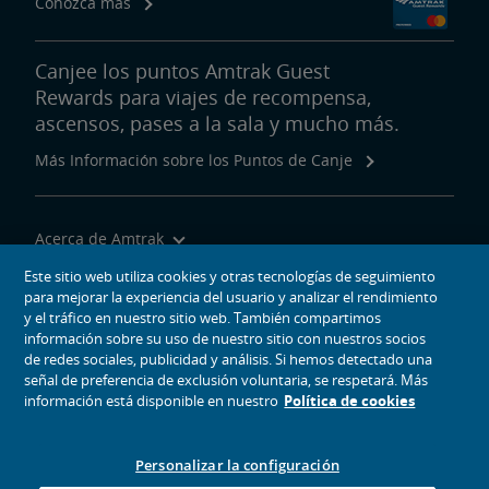
Conozca más
Canjee los puntos Amtrak Guest
Rewards para viajes de recompensa,
ascensos, pases a la sala y mucho más.
Más Información sobre los Puntos de Canje
Acerca de Amtrak
Viajar con Nosotros
Este sitio web utiliza cookies y otras tecnologías de seguimiento
para mejorar la experiencia del usuario y analizar el rendimiento
Herramientas del Sitio
y el tráfico en nuestro sitio web. También compartimos
información sobre su uso de nuestro sitio con nuestros socios
de redes sociales, publicidad y análisis. Si hemos detectado una
señal de preferencia de exclusión voluntaria, se respetará. Más
información está disponible en nuestro
Política de cookies
iconos de medios sociales
Amtrak en Facebook se abre en una ventana nueva
Amtrak en Twitter se abre en una ventana nueva
Amtrak en Instagram se abre en una ventana nueva
Amtrak en Linkedin se abre en una ventana nueva
Amtrak en YouTube se abre en una ventana nue
Pinterest se abre en una ventana nueva
Personalizar la configuración
© 2026
National Railroad Passenger Corporation