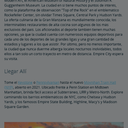
Modern Art, el American Museum of Natural History y el Solomon R.
Guggenheim Museum. La ciudad en sí tiene muchos puntos de interés,
como la plataforma de observación "Top of the Rock" en el emblemático
Rockefeller Center, sin olvidar Times Square, Central Park y Hudson Yards.
La oferta culinaria de la Gran Manzana es mundialmente conocida; los
interminables restaurantes de alta cocina son algunos de los más
exclusivos del país. Los aficionados al deporte también tienen muchas
opciones, ya que la ciudad cuenta con numerosos equipos deportivos para
cada uno de los deportes de las grandes ligas y una gran cantidad de
estadios y lugares a los que asistir. Por último, pero no menos importante,
la ciudad que nunca duerme alberga locales nocturnos inolvidables, todos
ellos a tan solo un corto trayecto en metro de distancia. Empire City espera
su visita.
Llegar Allí
Tome el
Keystone
o
Pennsylvanian
hasta el nuevo
Moynihan Train Hall
(NYP)
, abierto en 2021. Ubicado frente a Penn Station en Midtown
Manhattan, brinda fácil acceso al Subterráneo, LIRR y Metro-North. Explore
caminando los barrios emblemáticos de NYC, como Chelsea y Hudson
Yards, y los famosos Empire State Building, Highline, Macy's y Madison
Square Garden.