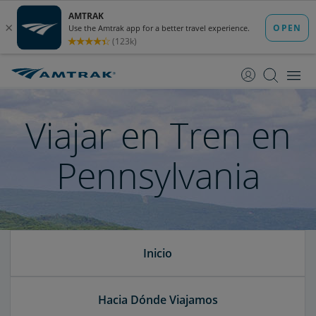
saltar
saltar
al
a
Contenido
Navegación
Viajar en Tren en
Pennsylvania
Inicio
Hacia Dónde Viajamos