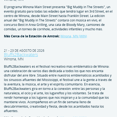
El programa Winona Main Street presenta "Big Muddy in The Streets", un
evento gratuito para todas las edades que tendrá lugar en 3rd Street, en el
centro de Winona, desde Main Street hasta Franklin Street. La edición
anual del "Big Muddy in The Streets" contará con música en vivo, el
concurso Best in Area Grilling, una cata de Bloody Mary, camiones de
comidas, un torneo de cornhole, actividades infantiles y mucho más.
Más Cerca de la Estación de Amtrak:
Winona, MN (WIN)
21 - 23 DE AGOSTO DE 2026
Bluffs2Backwaters
Winona, MN
Bluffs2Backwaters es el festival recreativo más emblemático de Winona:
una celebración de varios días dedicada a todos los que nos encanta
disfrutar del aire libre. Situado entre nuestros emblemáticos acantilados y
los sinuosos afluentes del Mississippi, el festival une a la gente a través de
la aventura, la música, el arte y el espíritu comunitario. En esencia,
Bluffs2Backwaters gira en torno a la conexión: entre las personas y la
naturaleza, el ocio y el arte, los lugareños y los visitantes. Se trata de
rendir homenaje a los lugares que nos inspiran y a la comunidad que los
mantiene vivos. Acompáñenos en un fin de semana lleno de
descubrimientos, creatividad y fiesta, desde los acantilados hasta los
afluentes.