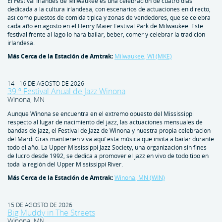
El Festival Irlandés de Milwaukee es una celebración de cuatro días
dedicada a la cultura irlandesa, con escenarios de actuaciones en directo,
así como puestos de comida típica y zonas de vendedores, que se celebra
cada año en agosto en el Henry Maier Festival Park de Milwaukee. Este
festival frente al lago lo hará bailar, beber, comer y celebrar la tradición
irlandesa.
Más Cerca de la Estación de Amtrak:
Milwaukee, WI (MKE)
14 - 16 DE AGOSTO DE 2026
39.º Festival Anual de Jazz Winona
Winona, MN
Aunque Winona se encuentra en el extremo opuesto del Mississippi
respecto al lugar de nacimiento del jazz, las actuaciones mensuales de
bandas de jazz, el Festival de Jazz de Winona y nuestra propia celebración
del Mardi Gras mantienen viva aquí esta música que invita a bailar durante
todo el año. La Upper Mississippi Jazz Society, una organización sin fines
de lucro desde 1992, se dedica a promover el jazz en vivo de todo tipo en
toda la región del Upper Mississippi River.
Más Cerca de la Estación de Amtrak:
Winona, MN (WIN)
15 DE AGOSTO DE 2026
Big Muddy in The Streets
Winona, MN