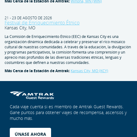
Más Cerca de la Estación de Amtrak:
Winona, MN (WIN)
21 - 23 DE AGOSTO DE 2026
Festival de Enriquecimiento Étnico
Kansas City, MO
La Comisión de Enriquecimiento Étnico (EEC) de Kansas City es una
organización dinámica dedicada a celebrar y preservar el rico mosaico
cultural de nuestras comunidades. A través de la educación, la divulgación
y programas participativos, la comisión fomenta una comprensión y un
aprecio más profundos de las diversas tradiciones étnicas, lenguas y
costumbres que definen a nuestras comunidades.
Más Cerca de la Estación de Amtrak:
Kansas City, MO (KCY)
Cada viaje cuenta si es miembro de Amtrak Guest Rewards.
Gane puntos para obtener viajes de recompensa, ascensos y
mucho más.
ÚNASE AHORA