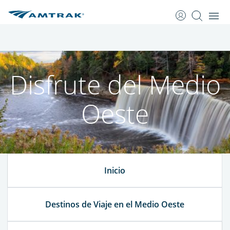
saltar
saltar
al
a
Contenido
Navegación
Disfrute del Medio
Oeste
Inicio
Destinos de Viaje en el Medio Oeste