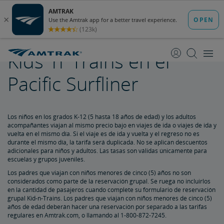
saltar
saltar
al
a
Contenido
Navegación
Kids 'n' Trains
Kids 'n' Trains en el
Descuento para Niños
Pacific Surfliner
Descuento para Jubilados
Descuentos para Estudiantes
Los niños en los grados K-12 (5 hasta 18 años de edad) y los adultos
acompañantes viajan al mismo precio bajo en viajes de ida o viajes de ida y
vuelta en el mismo día. Si el viaje es de ida y vuelta y el regreso no es
Descuento para Militares
durante el mismo día, la tarifa será duplicada. No se aplican descuentos
adicionales para niños y adultos. Las tasas son válidas únicamente para
escuelas y grupos juveniles.
Descuento para Hijos de Militares
Los padres que viajan con niños menores de cinco (5) años no son
considerados como parte de la reservación grupal. Se ruega no incluirlos