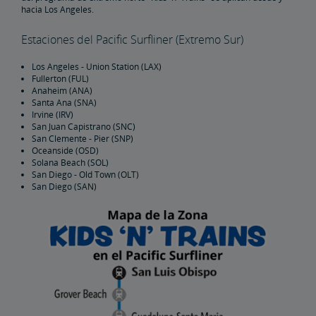
562, 564, 572, 580, 586, más 573, 581, 587, 591, 593 y 595. Los trenes
761, 765, 769, 770, 774, 784, 785, 790 y 794 son válidos solo si el
grupo viaja hacia/desde ciudades al norte de Los Angeles. Las tarifas
del programa de extremo norte "Kids 'n' Trains" se aplican desde y
hacia Los Angeles.
Estaciones del Pacific Surfliner (Extremo Sur)
Los Angeles - Union Station (LAX)
Fullerton (FUL)
Anaheim (ANA)
Santa Ana (SNA)
Irvine (IRV)
San Juan Capistrano (SNC)
San Clemente - Pier (SNP)
Oceanside (OSD)
Solana Beach (SOL)
San Diego - Old Town (OLT)
San Diego (SAN)