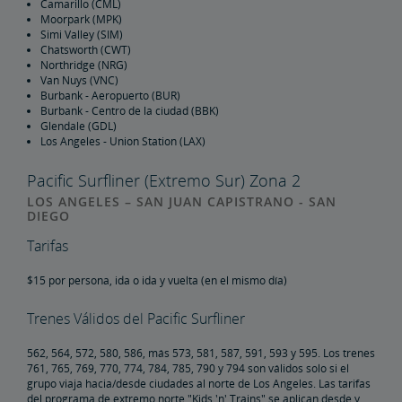
Programa Corporativo
Santa Barbara (SBA)
Carpinteria (CPN)
Ventura (VEC)
Oxnard (OXN)
Camarillo (CML)
Moorpark (MPK)
Simi Valley (SIM)
Chatsworth (CWT)
Northridge (NRG)
Van Nuys (VNC)
Burbank - Aeropuerto (BUR)
Burbank - Centro de la ciudad (BBK)
Glendale (GDL)
Los Angeles - Union Station (LAX)
Pacific Surfliner (Extremo Sur) Zona 2
LOS ANGELES – SAN JUAN CAPISTRANO - SAN
DIEGO
Tarifas
$15 por persona, ida o ida y vuelta (en el mismo día)
Trenes Válidos del Pacific Surfliner