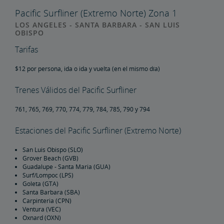
en la cantidad de pasajeros cuando complete su formulario de reservación
Descuento para Veteranos
grupal Kid-n-Trains. Los padres que viajan con niños menores de cinco (5)
años de edad deberán hacer una reservación por separado a las tarifas
regulares en Amtrak.com, o llamando al 1-800-872-7245.
Descuento para Clientes con Discapacidades
Pacific Surfliner (Extremo Norte) Zona 1
Descuento para Viajes en Grupo
LOS ANGELES - SANTA BARBARA - SAN LUIS
OBISPO
Tarifas
Alquile Su Propio Tren Privado
Descuento por la Membresía de la Asociación de Pasajeros
Ferroviarios
$12 por persona, ida o ida y vuelta (en el mismo día)
Kids 'n' Trains
Trenes Válidos del Pacific Surfliner
761, 765, 769, 770, 774, 779, 784, 785, 790 y 794
Kids 'n' Trains en el Pacific Surfliner
Estaciones del Pacific Surfliner (Extremo Norte)
Kids-n-Trains Gold Runner
San Luis Obispo (SLO)
Grover Beach (GVB)
Descuento Gubernamental
Guadalupe - Santa Maria (GUA)
Surf/Lompoc (LPS)
Goleta (GTA)