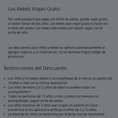
Vacaciones y Recorridos en Tren
Los Bebés Viajan Gratis
Amtrak Vacations
Paquetes de Viajes en Tren
Todos a Bordo para un Viaje en Familia en Tren
Pases para Trenes de Amtrak
Por cada pasajero que paga una tarifa de adulto, puede viajar gratis
un bebé menor de dos años. Los bebés que viajan gratis lo hacen en
la falda del adulto. Los bebés adicionales por adulto viajan con la
Pase Multi-Viajes
Amtrak RideReserve
Restricciones de Boletos Multi-viajes
California Rail Pass
Amtrak BidUp
tarifa de niño.
Entregue un Regalo de la Tienda Amtrak
Los descuentos para niños y bebés se aplican automáticamente al
agregar viajeros a su reservación; no se necesita ningún código de
promoción.
Cosas Esenciales para Viajar, Seguro y Más para Viajar, Seguro
y Más
Restricciones del Descuento
Compre Estacionamiento Garantizado por Anticipado
Canjear Puntos por Viaje de Recompensa
Los niños y los bebés deben ir acompañados de al menos un adulto (de
18 años o más) en la misma reservación.
Los niños de entre 2 y 12 años de edad no pueden viajar sin
acompañante.*
Todas las personas de 13 años o más, y todos los menores no
acompañados, pagan tarifa de adulto.
Los niños menores de 2 años que ocupen un asiento en clase
económica se les aplicará la tarifa para niños de 2 a 12 años.
La edad de los niños se determina por la fecha real de nacimiento.