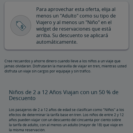
Descuento para Hijos de Militares
Para aprovechar esta oferta, elija al
menos un "Adulto" como su tipo de
Descuento para Veteranos
Viajero y al menos un "Niño" en el
widget de reservaciones que está
arriba. Su descuento se aplicará
Descuento para Clientes con Discapacidades
automáticamente.
Descuento para Viajes en Grupo
Cree recuerdos y ahorre dinero cuando lleve a los niños a un viaje que
jamás olvidarán. Disfrutarán la maravilla de viajar en tren, mientras usted
Descuento por la Membresía de la Asociación de Pasajeros
disfruta un viaje sin cargos por equipaje y sin tráfico.
Ferroviarios
Kids 'n' Trains
Niños de 2 a 12 Años Viajan con un 50 % de
Descuento
Descuento Gubernamental
Los pasajeros de 2 a 12 años de edad se clasifican como "Niños" a los
efectos de determinar la tarifa base en tren. Los niños de entre 2 y 12
Programa Corporativo
años pueden viajar con un descuento del cincuenta por ciento sobre
la tarifa de adulto, con al menos un adulto (mayor de 18) que viaje en
la misma reservación.