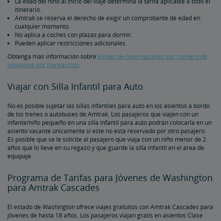
La edad del niño al inicio del viaje determina la tarifa aplicable a todo el
itinerario.
Amtrak se reserva el derecho de exigir un comprobante de edad en
cualquier momento.
No aplica a coches con plazas para dormir.
Pueden aplicar restricciones adicionales.
Obtenga más información sobre
límites de reservaciones por número de
pasajeros por transacción
.
Viajar con Silla Infantil para Auto
No es posible sujetar las sillas infantiles para auto en los asientos a bordo
de los trenes o autobuses de Amtrak. Los pasajeros que viajen con un
infante/niño pequeño en una silla infantil para auto podrán colocarla en un
asiento vacante únicamente si este no está reservado por otro pasajero.
Es posible que se le solicite al pasajero que viaja con un niño menor de 2
años que lo lleve en su regazo y que guarde la silla infantil en el área de
equipaje.
Programa de Tarifas para Jóvenes de Washington
para Amtrak Cascades
El estado de Washington ofrece viajes gratuitos con Amtrak Cascades para
jóvenes de hasta 18 años. Los pasajeros viajan gratis en asientos Clase