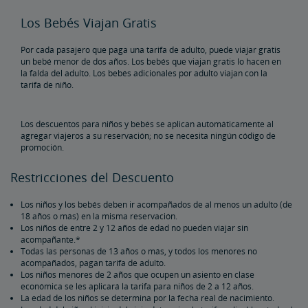
Vacaciones y Recorridos en Tren
Los Bebés Viajan Gratis
Amtrak Vacations
Paquetes de Viajes en Tren
Todos a Bordo para un Viaje en Familia en Tren
Pases para Trenes de Amtrak
Por cada pasajero que paga una tarifa de adulto, puede viajar gratis
un bebé menor de dos años. Los bebés que viajan gratis lo hacen en
la falda del adulto. Los bebés adicionales por adulto viajan con la
Pase Multi-Viajes
Amtrak RideReserve
Restricciones de Boletos Multi-viajes
California Rail Pass
Amtrak BidUp
tarifa de niño.
Entregue un Regalo de la Tienda Amtrak
Los descuentos para niños y bebés se aplican automáticamente al
agregar viajeros a su reservación; no se necesita ningún código de
promoción.
Cosas Esenciales para Viajar, Seguro y Más para Viajar, Seguro
y Más
Restricciones del Descuento
Compre Estacionamiento Garantizado por Anticipado
Canjear Puntos por Viaje de Recompensa
Los niños y los bebés deben ir acompañados de al menos un adulto (de
18 años o más) en la misma reservación.
Los niños de entre 2 y 12 años de edad no pueden viajar sin
acompañante.*
Todas las personas de 13 años o más, y todos los menores no
acompañados, pagan tarifa de adulto.
Los niños menores de 2 años que ocupen un asiento en clase
económica se les aplicará la tarifa para niños de 2 a 12 años.
La edad de los niños se determina por la fecha real de nacimiento.