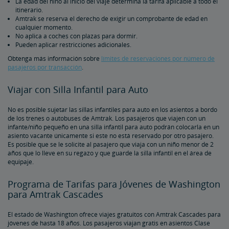
La edad del niño al inicio del viaje determina la tarifa aplicable a todo el
itinerario.
Amtrak se reserva el derecho de exigir un comprobante de edad en
cualquier momento.
No aplica a coches con plazas para dormir.
Pueden aplicar restricciones adicionales.
Obtenga más información sobre
límites de reservaciones por número de
pasajeros por transacción
.
Viajar con Silla Infantil para Auto
No es posible sujetar las sillas infantiles para auto en los asientos a bordo
de los trenes o autobuses de Amtrak. Los pasajeros que viajen con un
infante/niño pequeño en una silla infantil para auto podrán colocarla en un
asiento vacante únicamente si este no está reservado por otro pasajero.
Es posible que se le solicite al pasajero que viaja con un niño menor de 2
años que lo lleve en su regazo y que guarde la silla infantil en el área de
equipaje.
Programa de Tarifas para Jóvenes de Washington
para Amtrak Cascades
El estado de Washington ofrece viajes gratuitos con Amtrak Cascades para
jóvenes de hasta 18 años. Los pasajeros viajan gratis en asientos Clase