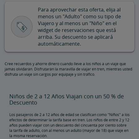
Descuento para Hijos de Militares
Para aprovechar esta oferta, elija al
menos un "Adulto" como su tipo de
Descuento para Veteranos
Viajero y al menos un "Niño" en el
widget de reservaciones que está
arriba. Su descuento se aplicará
Descuento para Clientes con Discapacidades
automáticamente.
Descuento para Viajes en Grupo
Cree recuerdos y ahorre dinero cuando lleve a los niños a un viaje que
jamás olvidarán. Disfrutarán la maravilla de viajar en tren, mientras usted
Descuento por la Membresía de la Asociación de Pasajeros
disfruta un viaje sin cargos por equipaje y sin tráfico.
Ferroviarios
Kids 'n' Trains
Niños de 2 a 12 Años Viajan con un 50 % de
Descuento
Descuento Gubernamental
Los pasajeros de 2 a 12 años de edad se clasifican como "Niños" a los
efectos de determinar la tarifa base en tren. Los niños de entre 2 y 12
Programa Corporativo
años pueden viajar con un descuento del cincuenta por ciento sobre
la tarifa de adulto, con al menos un adulto (mayor de 18) que viaje en
la misma reservación.