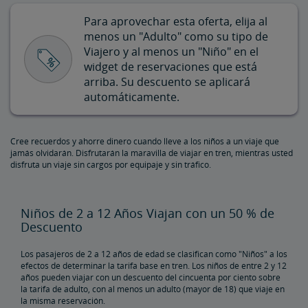
Descuento para Hijos de Militares
Para aprovechar esta oferta, elija al
menos un "Adulto" como su tipo de
Descuento para Veteranos
Viajero y al menos un "Niño" en el
widget de reservaciones que está
arriba. Su descuento se aplicará
Descuento para Clientes con Discapacidades
automáticamente.
Descuento para Viajes en Grupo
Cree recuerdos y ahorre dinero cuando lleve a los niños a un viaje que
jamás olvidarán. Disfrutarán la maravilla de viajar en tren, mientras usted
Descuento por la Membresía de la Asociación de Pasajeros
disfruta un viaje sin cargos por equipaje y sin tráfico.
Ferroviarios
Kids 'n' Trains
Niños de 2 a 12 Años Viajan con un 50 % de
Descuento
Descuento Gubernamental
Los pasajeros de 2 a 12 años de edad se clasifican como "Niños" a los
efectos de determinar la tarifa base en tren. Los niños de entre 2 y 12
Programa Corporativo
años pueden viajar con un descuento del cincuenta por ciento sobre
la tarifa de adulto, con al menos un adulto (mayor de 18) que viaje en
la misma reservación.