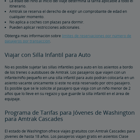
La edad del niño al inicio del viaje determina la tarifa aplicable a todo el
itinerario.
Amtrak se reserva el derecho de exigir un comprobante de edad en
cualquier momento.
No aplica a coches con plazas para dormir.
Pueden aplicar restricciones adicionales.
Obtenga más información sobre
límites de reservaciones por número de
pasajeros por transacción
.
Viajar con Silla Infantil para Auto
No es posible sujetar las sillas infantiles para auto en los asientos a bordo
de los trenes o autobuses de Amtrak. Los pasajeros que viajen con un
infante/niño pequeño en una silla infantil para auto podrán colocarla en un
asiento vacante únicamente si este no está reservado por otro pasajero.
Es posible que se le solicite al pasajero que viaja con un niño menor de 2
años que lo lleve en su regazo y que guarde la silla infantil en el área de
equipaje.
Programa de Tarifas para Jóvenes de Washington
para Amtrak Cascades
El estado de Washington ofrece viajes gratuitos con Amtrak Cascades para
jóvenes de hasta 18 años. Los pasajeros viajan gratis en asientos Clase