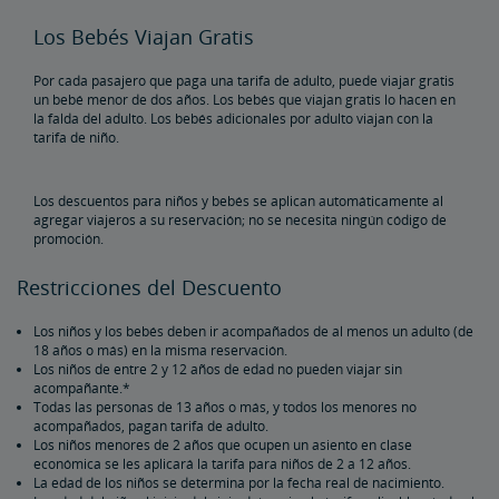
Vacaciones y Recorridos en Tren
Los Bebés Viajan Gratis
Amtrak Vacations
Paquetes de Viajes en Tren
Todos a Bordo para un Viaje en Familia en Tren
Pases para Trenes de Amtrak
Por cada pasajero que paga una tarifa de adulto, puede viajar gratis
un bebé menor de dos años. Los bebés que viajan gratis lo hacen en
la falda del adulto. Los bebés adicionales por adulto viajan con la
Pase Multi-Viajes
Amtrak RideReserve
Restricciones de Boletos Multi-viajes
California Rail Pass
Amtrak BidUp
tarifa de niño.
Entregue un Regalo de la Tienda Amtrak
Los descuentos para niños y bebés se aplican automáticamente al
agregar viajeros a su reservación; no se necesita ningún código de
promoción.
Cosas Esenciales para Viajar, Seguro y Más para Viajar, Seguro
y Más
Restricciones del Descuento
Compre Estacionamiento Garantizado por Anticipado
Canjear Puntos por Viaje de Recompensa
Los niños y los bebés deben ir acompañados de al menos un adulto (de
18 años o más) en la misma reservación.
Los niños de entre 2 y 12 años de edad no pueden viajar sin
acompañante.*
Todas las personas de 13 años o más, y todos los menores no
acompañados, pagan tarifa de adulto.
Los niños menores de 2 años que ocupen un asiento en clase
económica se les aplicará la tarifa para niños de 2 a 12 años.
La edad de los niños se determina por la fecha real de nacimiento.