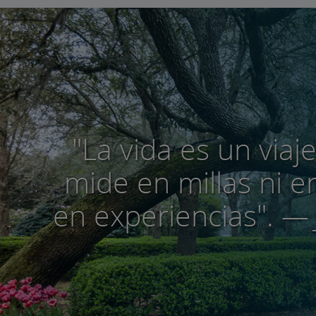
"La vida es un viaj
mide en millas ni e
en experiencias".
— 