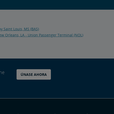
y Saint Louis, MS (BAS)
ew Orleans, LA - Union Passenger Terminal (NOL)
ane
ÚNASE AHORA