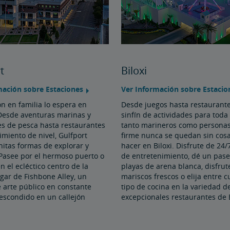
t
Biloxi
mación sobre Estaciones
Ver Información sobre Estacio
ón en familia lo espera en
Desde juegos hasta restaurante
 Desde aventuras marinas y
sinfín de actividades para toda 
es de pesca hasta restaurantes
tanto marineros como personas
imiento de nivel, Gulfport
firme nunca se quedan sin cos
initas formas de explorar y
hacer en Biloxi. Disfrute de 24
 Pasee por el hermoso puerto o
de entretenimiento, dé un pase
n el ecléctico centro de la
playas de arena blanca, disfrut
gar de Fishbone Alley, un
mariscos frescos o elija entre c
 arte público en constante
tipo de cocina en la variedad d
escondido en un callejón
excepcionales restaurantes de B