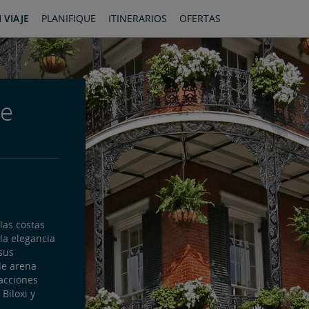
 VIAJE
PLANIFIQUE
ITINERARIOS
OFERTAS
de
las costas
la elegancia
sus
de arena
racciones
 Biloxi y