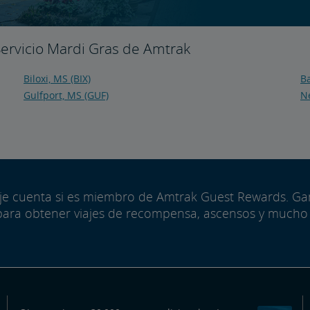
Servicio Mardi Gras de Amtrak
Biloxi, MS (BIX)
Ba
Gulfport, MS (GUF)
N
aje cuenta si es miembro de Amtrak Guest Rewards. G
para obtener viajes de recompensa, ascensos y mucho