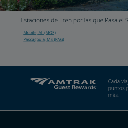
Estaciones de Tren por las que Pasa el 
Mobile, AL (MOE)
Pascagoula, MS (PAG)
Cada vi
puntos 
más.