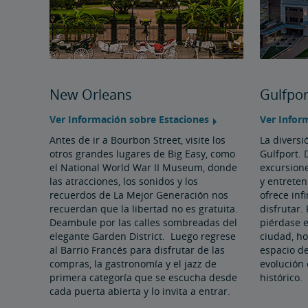
New Orleans
Gulfpor
Ver Información sobre Estaciones
Ver Infor
Antes de ir a Bourbon Street, visite los
La diversi
otros grandes lugares de Big Easy, como
Gulfport.
el National World War II Museum, donde
excursion
las atracciones, los sonidos y los
y entreten
recuerdos de La Mejor Generación nos
ofrece inf
recuerdan que la libertad no es gratuita.
disfrutar.
Deambule por las calles sombreadas del
piérdase e
elegante Garden District. Luego regrese
ciudad, ho
al Barrio Francés para disfrutar de las
espacio de
compras, la gastronomía y el jazz de
evolución 
primera categoría que se escucha desde
histórico.
cada puerta abierta y lo invita a entrar.