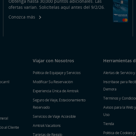
Obtenga hasta 30,000 puntos adicionales. Las
ofertas varían. Solicítelas aquí antes del 9/2/26.
Conozca más
Viajar con Nosotros
Herramientas de
Política de Equipaje y Servicios
Alertas de Servicio y
carril
Modificar Su Reservación
Inscríbase para Recib
Demora
Experiencia Única de Amtrak
Términos y Condicio
Seguro de Viaje, Estacionamiento
Reservado
Avisos para la Web 
Uso
Servicios de Viaje Accesible
eneral
Tienda
Amtrak Vacations
o al Cliente
Política de Cookies y
Tarjetas de Regalo