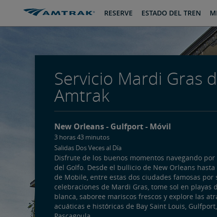
saltar
saltar
RESERVE
ESTADO DEL TREN
MI
al
a
Contenido
Navegación
Servicio Mardi Gras 
Amtrak
New Orleans
Gulfport
Móvil
3 horas 43 minutos
Salidas Dos Veces al Día
Disfrute de los buenos momentos navegando por 
del Golfo. Desde el bullicio de New Orleans hasta 
de Mobile, entre estas dos ciudades famosas por 
celebraciones de Mardi Gras, tome sol en playas 
blanca, saboree mariscos frescos y explore las at
acuáticas e históricas de Bay Saint Louis, Gulfport,
Pascagoula.