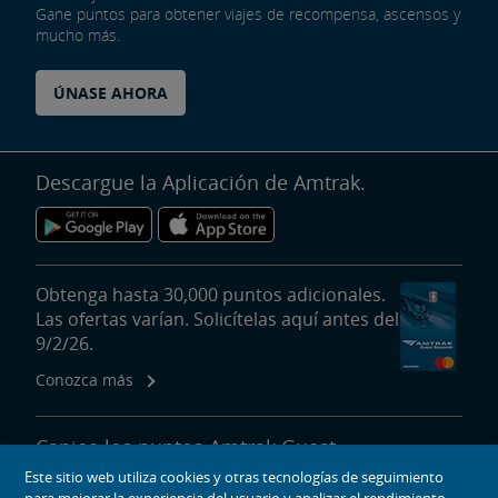
Gane puntos para obtener viajes de recompensa, ascensos y
mucho más.
ÚNASE AHORA
Descargue la Aplicación de Amtrak.
Obtenga hasta 30,000 puntos adicionales.
Las ofertas varían. Solicítelas aquí antes del
9/2/26.
Conozca más
Canjee los puntos Amtrak Guest
Rewards para viajes de recompensa,
Este sitio web utiliza cookies y otras tecnologías de seguimiento