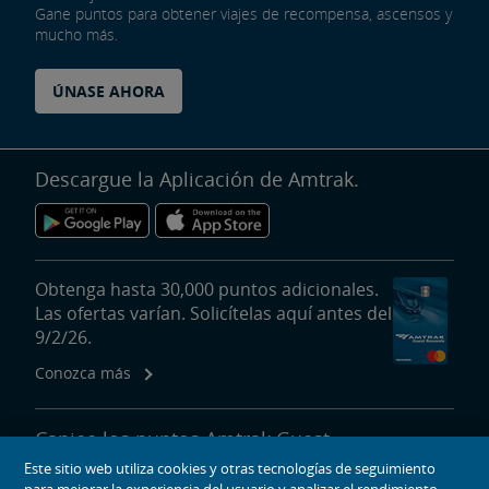
Gane puntos para obtener viajes de recompensa, ascensos y
mucho más.
ÚNASE AHORA
Descargue la Aplicación de Amtrak.
Obtenga hasta 30,000 puntos adicionales.
Las ofertas varían. Solicítelas aquí antes del
9/2/26.
Conozca más
Canjee los puntos Amtrak Guest
Rewards para viajes de recompensa,
Este sitio web utiliza cookies y otras tecnologías de seguimiento