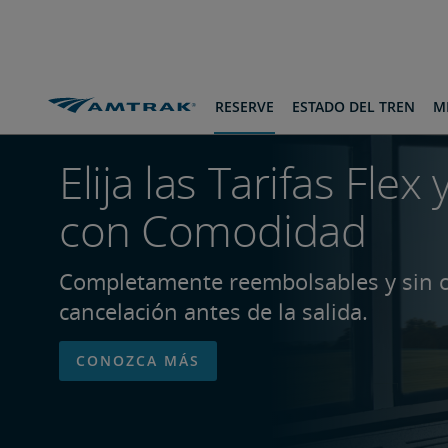
saltar
saltar
pasar
al
a
al
Contenido
Navegación
pie
de
página
RESERVE
ESTADO DEL TREN
MI
Elija las Tarifas Flex 
con Comodidad
Completamente reembolsables y sin c
cancelación antes de la salida.
CONOZCA MÁS