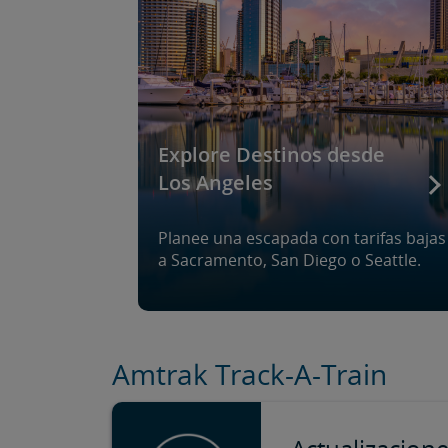
Explore Destinos desde
Los Angeles
Planee una escapada con tarifas bajas
a Sacramento, San Diego o Seattle.
Amtrak Track-A-Train