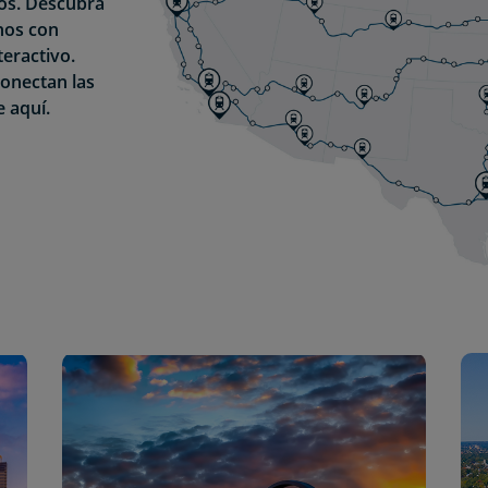
os. Descubra
nos con
teractivo.
conectan las
e aquí.