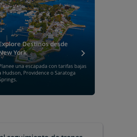
Explore Destinos desde
New York
Planee una escapada con tarifas bajas
a Hudson, Providence o Saratoga
Springs.