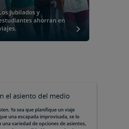
Viajen j
Los jubilados y
menos. L
estudiantes ahorran en
con un 5
viajes.
descuen
n el asiento del medio
en. Ya sea que planifique un viaje
que una escapada improvisada, se lo
 una variedad de opciones de asientos,