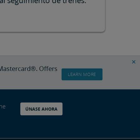
al seguimiento de trenes.
Mastercard®. Offers
LEARN MORE
ane
ÚNASE AHORA