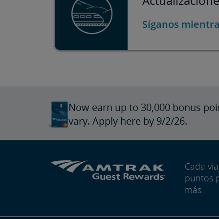
Actualizacion
Síganos mientr
Now earn up to 30,000 bonus poi
vary. Apply here by 9/2/26.
Cada vi
puntos 
más.