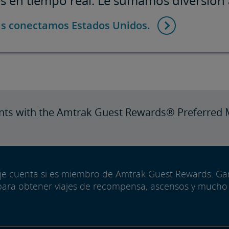
es en tiempo real. Le sumamos diversión 
as conectamos Estados Unidos.
nts with the Amtrak Guest Rewards® Preferred 
aje cuenta si es miembro de Amtrak Guest Rewards. G
para obtener viajes de recompensa, ascensos y mucho