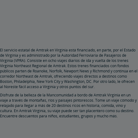
El servicio estatal de Amtrak en Virginia está financiado, en parte, por el Estado
de Virginia y es administrado por la Autoridad Ferroviaria de Pasajeros de
Virginia (VPRA). Consiste en ocho viajes diarios de ida y vuelta de los trenes
Virginia Northeast Regional de Amtrak. Estos trenes financiados con fondos
públicos parten de Roanoke, Norfolk, Newport News y Richmond y continúa en el
corredor Northeast de Amtrak, ofreciendo viajes directos a destinos como
Boston, Philadelphia, New York City y Washington, DC. Por otro lado, le ofrecen
al Noreste fácil acceso a Virginia y otros puntos del sur.
Disfrute de la belleza de la Mancomunidad a bordo de Amtrak Virginia en un
viaje a través de montañas, ríos y paisajes pintorescos. Tome un viaje cómodo y
relajado para llegar a más de 20 destinos ricos en historia, comida, vino y
cultura. En Amtrak Virginia, su viaje puede ser tan placentero como su destino.
Encuentre descuentos para niños, estudiantes, grupos y mucho más.