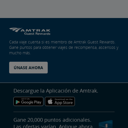
Virginia
is
for
Rail
Cada viaje cuenta si es miembro de Amtrak Guest Rewards.
Gane puntos para obtener viajes de recompensa, ascensos y
Lovers
mucho más.
ÚNASE AHORA
Descargue la Aplicación de Amtrak.
Gane 20,000 puntos adicionales.
Las ofertas varían. Aplique ahora.