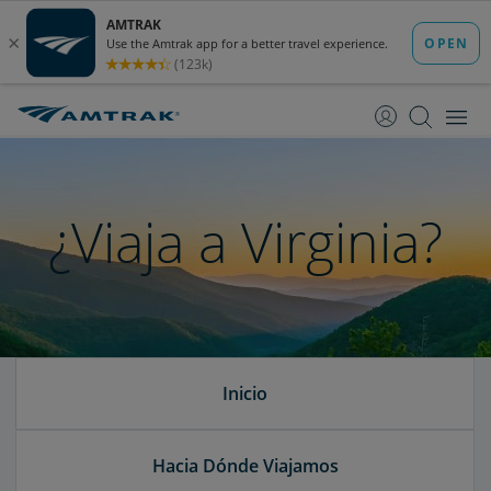
saltar
saltar
al
a
Contenido
Navegación
¿Viaja a Virginia?
Inicio
Hacia Dónde Viajamos