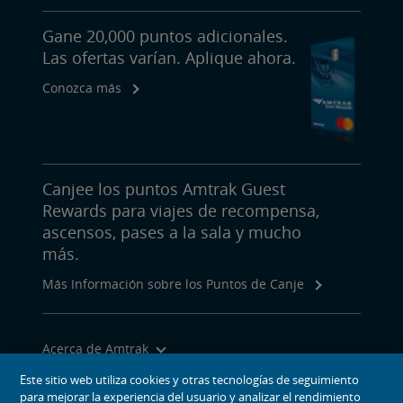
Gane 20,000 puntos adicionales.
Las ofertas varían. Aplique ahora.
Conozca más
Canjee los puntos Amtrak Guest
Rewards para viajes de recompensa,
ascensos, pases a la sala y mucho
más.
Más Información sobre los Puntos de Canje
Acerca de Amtrak
Viajar con Nosotros
Este sitio web utiliza cookies y otras tecnologías de seguimiento
para mejorar la experiencia del usuario y analizar el rendimiento
Herramientas del Sitio