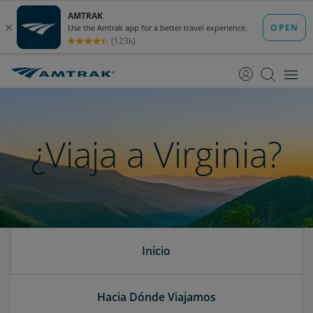
saltar
saltar
al
a
Contenido
Navegación
¿Viaja a Virginia?
Inicio
Hacia Dónde Viajamos