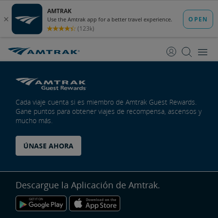
saltar
saltar
al
a
Contenido
Navegación
Cada viaje cuenta si es miembro de Amtrak Guest Rewards.
Gane puntos para obtener viajes de recompensa, ascensos y
mucho más.
ÚNASE AHORA
Descargue la Aplicación de Amtrak.