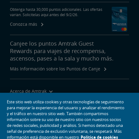
Obtenga hasta 30,000 puntos adicionales. Las ofertas
varían. Solicítelas aquí antes del 9/2/26.
Conozca más
Canjee los puntos Amtrak Guest
Rewards para viajes de recompensa,
ascensos, pases a la sala y mucho más.
Más Información sobre los Puntos de Canje
Acerca de Amtrak
Viajar con Nosotros
Este sitio web utiliza cookies y otras tecnologías de seguimiento
para mejorar la experiencia del usuario y analizar el rendimiento
Herramientas del Sitio
y el tráfico en nuestro sitio web. También compartimos
información sobre su uso de nuestro sitio con nuestros socios
de redes sociales, publicidad y análisis. Si hemos detectado una
señal de preferencia de exclusión voluntaria, se respetará. Más
información está disponible en nuestro
Política de cookies
iconos de medios sociales