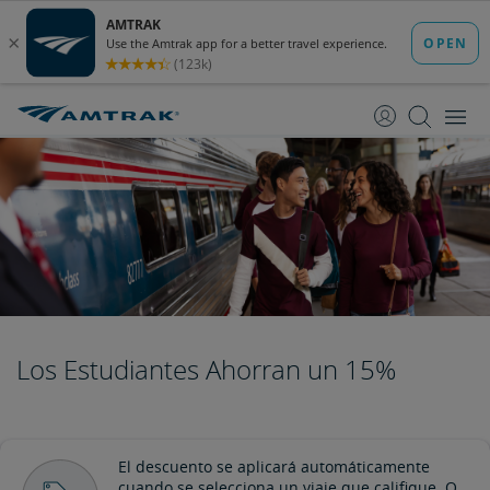
saltar
saltar
al
a
Contenido
Navegación
Los Estudiantes Ahorran un 15%
El descuento se aplicará automáticamente
cuando se selecciona un viaje que califique. O,