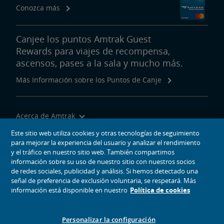
Conozca más
Canjee los puntos Amtrak Guest
Rewards para viajes de recompensa,
ascensos, pases a la sala y mucho más.
Más Información sobre los Puntos de Canje
Acerca de Amtrak
Viajar con Nosotros
Este sitio web utiliza cookies y otras tecnologías de seguimiento
para mejorar la experiencia del usuario y analizar el rendimiento
Herramientas del Sitio
y el tráfico en nuestro sitio web. También compartimos
información sobre su uso de nuestro sitio con nuestros socios
de redes sociales, publicidad y análisis. Si hemos detectado una
señal de preferencia de exclusión voluntaria, se respetará. Más
información está disponible en nuestro
Política de cookies
iconos de medios sociales
Amtrak en Facebook se abre en una ventana nueva
Amtrak en Twitter se abre en una ventana nueva
Amtrak en Instagram se abre en una ventana nueva
Amtrak en Linkedin se abre en una ventana nueva
Amtrak en YouTube se abre en una ventana nue
Pinterest se abre en una ventana nueva
Personalizar la configuración