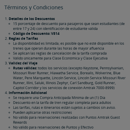
Términos y Condiciones
Detalles de los Descuentos
15 porcentaje de descuento para pasajeros que sean estudiantes (de
entre 17 y 24) con identificación de estudiante válida
Código de Descuento: V814
Reglas de Tarifas
La disponibilidad es limitada; es posible que no esté disponible en los
trenes que operan durante las horas de mayor afluencia
Se aplican las reglas de cancelación de la tarifa comprada
Válido únicamente para Clase Económica y Clase Ejecutiva
Validez del Viaje
Rutas válidas:
todos los servicios (excepto Keystone, Pennsylvanian,
Missouri River Runner, Hiawatha Service, Borealis, Wolverine, Blue
Water, Pere Marquette, Lincoln Service, Lincoln Service Missouri River
Runner, Illini, Saluki, Illinois Zephyr, Carl Sandburg, Gold Runner,
Capitol Corridor​​​​​​​ y los servicios de conexión Amtrak 7000-8999)
Información Adicional
Se requiere una Compra Anticipada Mínima de un (1) Día
Descuento en la tarifa de tren regular completa para adultos
Las tarifas, rutas e itinerarios están sujetos a cambios sin aviso.
Pueden aplicarse otras restricciones
No válido para reservaciones realizadas con Puntos Amtrak Guest
Rewards
No válido para reservaciones de Puntos y Efectivo