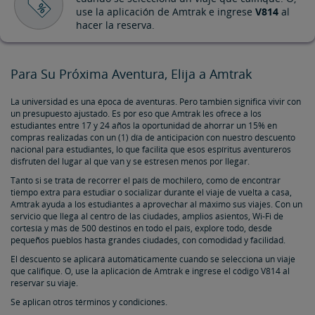
use la aplicación de Amtrak e ingrese
V814
al
hacer la reserva.
Para Su Próxima Aventura, Elija a Amtrak
La universidad es una época de aventuras. Pero también significa vivir con
un presupuesto ajustado. Es por eso que Amtrak les ofrece a los
estudiantes entre 17 y 24 años la oportunidad de ahorrar un 15% en
compras realizadas con un (1) día de anticipación con nuestro descuento
nacional para estudiantes, lo que facilita que esos espíritus aventureros
disfruten del lugar al que van y se estresen menos por llegar.
Tanto si se trata de recorrer el país de mochilero, como de encontrar
tiempo extra para estudiar o socializar durante el viaje de vuelta a casa,
Amtrak ayuda a los estudiantes a aprovechar al máximo sus viajes. Con un
servicio que llega al centro de las ciudades, amplios asientos, Wi-Fi de
cortesía y más de 500 destinos en todo el país, explore todo, desde
pequeños pueblos hasta grandes ciudades, con comodidad y facilidad.
El descuento se aplicará automáticamente cuando se selecciona un viaje
que califique. O, use la aplicación de Amtrak e ingrese el código V814 al
reservar su viaje.
Se aplican otros términos y condiciones.