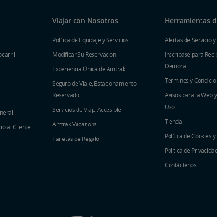
Viajar con Nosotros
Herramientas de
Política de Equipaje y Servicios
Alertas de Servicio y
carril
Modificar Su Reservación
Inscríbase para Recib
Demora
Experiencia Única de Amtrak
Términos y Condicio
Seguro de Viaje, Estacionamiento
Reservado
Avisos para la Web 
Uso
Servicios de Viaje Accesible
eneral
Tienda
Amtrak Vacations
o al Cliente
Política de Cookies y
Tarjetas de Regalo
Política de Privacida
Contáctenos