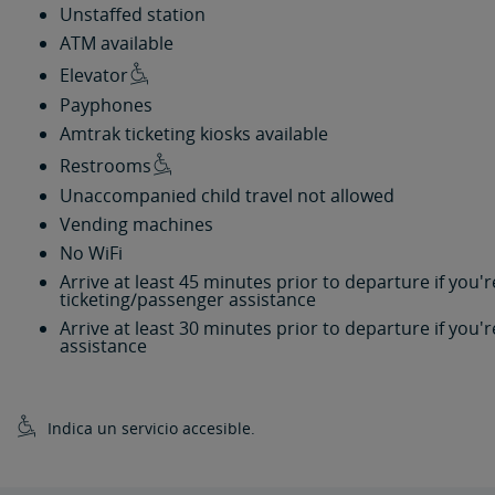
Unstaffed station
ATM available
Elevator
Payphones
Amtrak ticketing kiosks available
Restrooms
Unaccompanied child travel not allowed
Vending machines
No WiFi
Arrive at least 45 minutes prior to departure if you
ticketing/passenger assistance
Arrive at least 30 minutes prior to departure if you
assistance
Indica un servicio accesible.