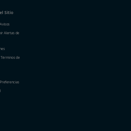
l Sitio
 Avisos
ir Alertas de
nes
y Términos de
 Preferencias
d