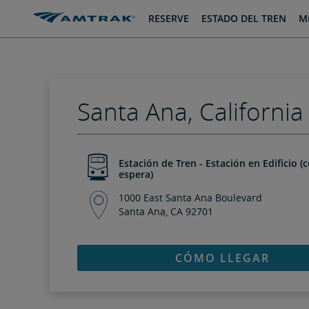
saltar
saltar
RESERVE
ESTADO DEL TREN
MI
al
a
Contenido
Navegación
Santa Ana, California
Estación de Tren - Estación en Edificio (
espera)
1000 East Santa Ana Boulevard
Santa Ana, CA 92701
CÓMO LLEGAR