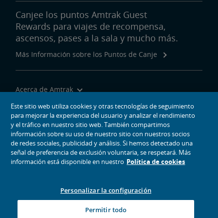
Canjee los puntos Amtrak Guest
Rewards para viajes de recompensa,
ascensos, pases a la sala y mucho más.
Más Información sobre los Puntos de Canje
Acerca de Amtrak
Viajar con Nosotros
Este sitio web utiliza cookies y otras tecnologías de seguimiento
para mejorar la experiencia del usuario y analizar el rendimiento
Herramientas del Sitio
y el tráfico en nuestro sitio web. También compartimos
información sobre su uso de nuestro sitio con nuestros socios
de redes sociales, publicidad y análisis. Si hemos detectado una
señal de preferencia de exclusión voluntaria, se respetará. Más
información está disponible en nuestro
Política de cookies
iconos de medios sociales
Amtrak en Facebook se abre en una ventana nueva
Amtrak en Twitter se abre en una ventana nueva
Amtrak en Instagram se abre en una ventana nueva
Amtrak en Linkedin se abre en una ventana nueva
Amtrak en YouTube se abre en una ventana nue
Pinterest se abre en una ventana nueva
Personalizar la configuración
© 2026
National Railroad Passenger Corporation
Permitir todo