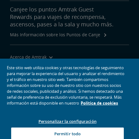
Canjee los puntos Amtrak Guest
Rewards para viajes de recompensa,
ascensos, pases a la sala y mucho más.
Más Información sobre los Puntos de Canje
Acerca de Amtrak
Viajar con Nosotros
Este sitio web utiliza cookies y otras tecnologías de seguimiento
para mejorar la experiencia del usuario y analizar el rendimiento
Herramientas del Sitio
y el tráfico en nuestro sitio web. También compartimos
información sobre su uso de nuestro sitio con nuestros socios
de redes sociales, publicidad y análisis. Si hemos detectado una
señal de preferencia de exclusión voluntaria, se respetará. Más
información está disponible en nuestro
Política de cookies
iconos de medios sociales
Amtrak en Facebook se abre en una ventana nueva
Amtrak en Twitter se abre en una ventana nueva
Amtrak en Instagram se abre en una ventana nueva
Amtrak en Linkedin se abre en una ventana nueva
Amtrak en YouTube se abre en una ventana nue
Pinterest se abre en una ventana nueva
Personalizar la configuración
© 2026
National Railroad Passenger Corporation
Permitir todo