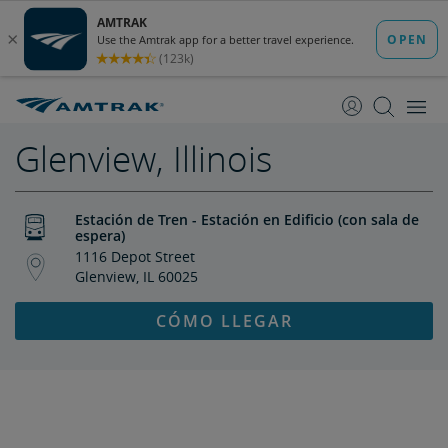
saltar
saltar
al
a
Contenido
Navegación
Glenview, Illinois
Estación de Tren - Estación en Edificio (con sala de
espera)
1116 Depot Street
Glenview, IL 60025
CÓMO LLEGAR