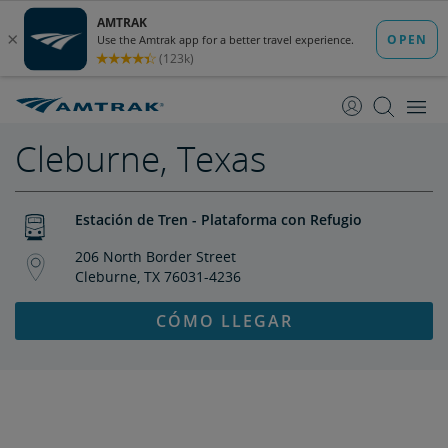
saltar
saltar
al
a
Contenido
Navegación
Cleburne, Texas
Estación de Tren - Plataforma con Refugio
206 North Border Street
Cleburne, TX 76031-4236
CÓMO LLEGAR