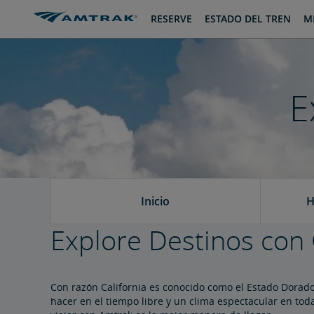
saltar
saltar
RESERVE
ESTADO DEL TREN
MI
al
a
Contenido
Navegación
E
Inicio
H
Explore Destinos con 
Con razón California es conocido como el Estado Dorado
hacer en el tiempo libre y un clima espectacular en toda