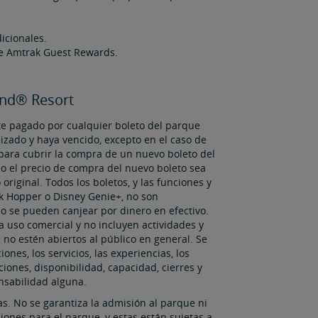
dicionales.
de Amtrak Guest Rewards.
and® Resort
rte pagado por cualquier boleto del parque
izado y haya vencido, excepto en el caso de
 para cubrir la compra de un nuevo boleto del
do el precio de compra del nuevo boleto sea
original. Todos los boletos, y las funciones y
k Hopper o Disney Genie+, no son
e pueden canjear por dinero en efectivo.​​​​​​​
a uso comercial y no incluyen actividades y
no estén abiertos al público en general. Se
iones, los servicios, las experiencias, los
ciones, disponibilidad, capacidad, cierres y
nsabilidad alguna.
as. No se garantiza la admisión al parque ni
rvaciones para el parque, y estas están sujetas a