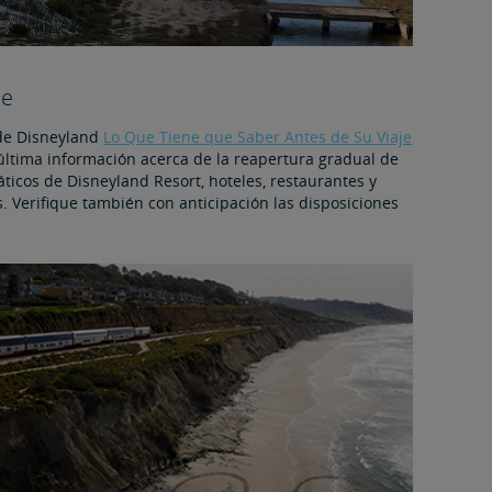
je
 de Disneyland
Lo Que Tiene que Saber Antes de Su Viaje
última información acerca de la reapertura gradual de
ticos de Disneyland Resort, hoteles, restaurantes y
s. Verifique también con anticipación las disposiciones