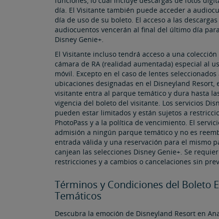
funciones, lo cual incluye descargas de fotos digi
día. El Visitante también puede acceder a audioc
día de uso de su boleto. El acceso a las descargas 
audiocuentos vencerán al final del último día para
Disney Genie+.
El Visitante incluso tendrá acceso a una colecció
cámara de RA (realidad aumentada) especial al usa
móvil. Excepto en el caso de lentes seleccionados
ubicaciones designadas en el Disneyland Resort, e
visitante entra al parque temático y dura hasta la
vigencia del boleto del visitante. Los servicios D
pueden estar limitados y están sujetos a restricc
PhotoPass y a la política de vencimiento. El servic
admisión a ningún parque temático y no es reembo
entrada válida y una reservación para el mismo p
canjean las selecciones Disney Genie+. Se requiere
restricciones y a cambios o cancelaciones sin prev
Términos y Condiciones del Boleto 
Temáticos
Descubra la emoción de Disneyland Resort en Anah