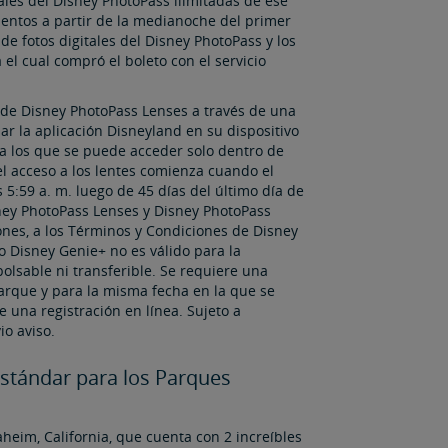
tales del Disney PhotoPass ilimitadas de ese
uentos a partir de la medianoche del primer
de fotos digitales del Disney PhotoPass y los
 el cual compró el boleto con el servicio
n de Disney PhotoPass Lenses a través de una
r la aplicación Disneyland en su dispositivo
 a los que se puede acceder solo dentro de
l acceso a los lentes comienza cuando el
s 5:59 a. m. luego de 45 días del último día de
isney PhotoPass Lenses y Disney PhotoPass
iones, a los Términos y Condiciones de Disney
io Disney Genie+ no es válido para la
lsable ni transferible. Se requiere una
arque y para la misma fecha en la que se
 una registración en línea. Sujeto a
io aviso.
Estándar para los Parques
eim, California, que cuenta con 2 increíbles