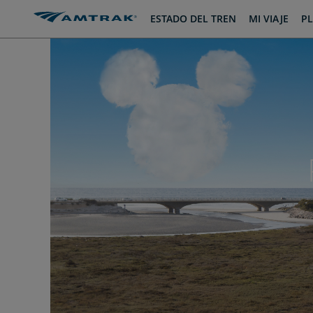
saltar
saltar
ESTADO DEL TREN
MI VIAJE
PL
al
a
Contenido
Navegación