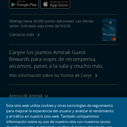
Obtenga hasta 30,000 puntos adicionales. Las ofertas
varían. Solicítelas aquí antes del 9/2/26.
Conozca más
Canjee los puntos Amtrak Guest
Rewards para viajes de recompensa,
ascensos, pases a la sala y mucho más.
Más Información sobre los Puntos de Canje
Acerca de Amtrak
Viajar con Nosotros
Este sitio web utiliza cookies y otras tecnologías de seguimiento
para mejorar la experiencia del usuario y analizar el rendimiento
Herramientas del Sitio
y el tráfico en nuestro sitio web. También compartimos
información sobre su uso de nuestro sitio con nuestros socios