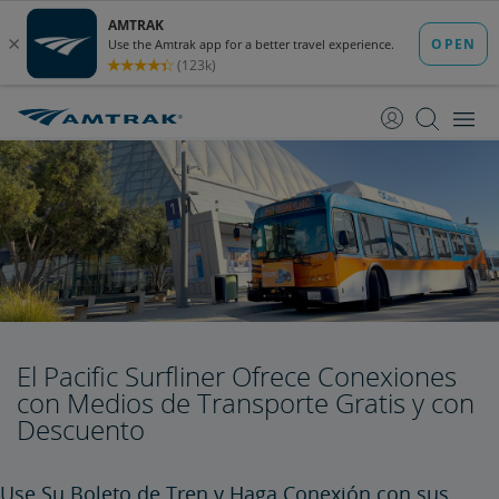
saltar
saltar
al
a
Contenido
Navegación
El Pacific Surfliner Ofrece Conexiones
con Medios de Transporte Gratis y con
Descuento
Use Su Boleto de Tren y Haga Conexión con sus