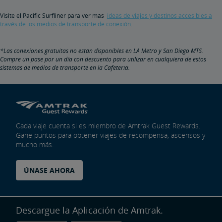
Visite el Pacific Surfliner para ver más
ideas de viajes y destinos accesibles a
través de los medios de transporte de conexión
.
*Las conexiones gratuitas no están disponibles en LA Metro y San Diego MTS.
Compre un pase por un día con descuento para utilizar en cualquiera de estos
sistemas de medios de transporte en la Cafetería.
Cada viaje cuenta si es miembro de Amtrak Guest Rewards.
Gane puntos para obtener viajes de recompensa, ascensos y
mucho más.
ÚNASE AHORA
Descargue la Aplicación de Amtrak.