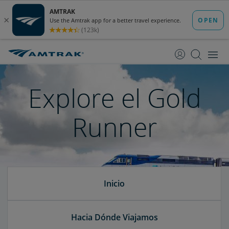
saltar
saltar
al
a
Contenido
Navegación
Explore el Gold
Runner
Inicio
Hacia Dónde Viajamos