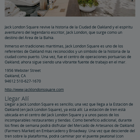
Jack London Square revive la historia de la Ciudad de Oakland y el espíritu
aventurero del legendario escritor, Jack London, que surge como un
destino del Área de la Bahía.
Inmerso en tradiciones marítimas, Jack London Square es uno de los
referentes de Oakland más reconocidos y un símbolo de la historia de la
ciudad como puerto. Una vez, fue el centro de operaciones portuarias de
Oakland; ahora sigue siendo una vibrante fuente de trabajo en el mar.
1956 Webster Street
Oakland, CA
94612 510-627-1670
http://www.jacklondonsquare.com
Llegar Allí
Llegar a Jack London Square es sencillo; una vez que llega a la Estación de
Oakland (en Jack London Square), ya está allí. La estación de tren está
ubicada en el centro del Jack London Square y a unos pasos de los
incomparables restaurantes y tiendas. Como beneficio adicional, durante
los fines de semana podrá disfrutar del Mercado de Artesanos de Oakland
(Farmers Market) en Embarcadero y Broadway. Una vez que desciende del
tren sobre la plataforma, podrá caminar por el puente peatonal (con