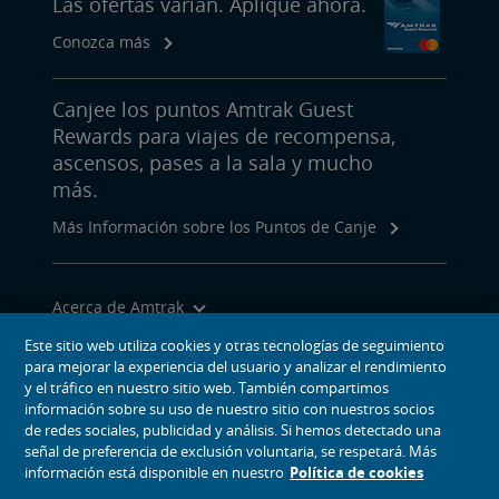
Las ofertas varían. Aplique ahora.
Conozca más
Canjee los puntos Amtrak Guest
Rewards para viajes de recompensa,
ascensos, pases a la sala y mucho
más.
Más Información sobre los Puntos de Canje
Acerca de Amtrak
Viajar con Nosotros
Este sitio web utiliza cookies y otras tecnologías de seguimiento
para mejorar la experiencia del usuario y analizar el rendimiento
Herramientas del Sitio
y el tráfico en nuestro sitio web. También compartimos
información sobre su uso de nuestro sitio con nuestros socios
de redes sociales, publicidad y análisis. Si hemos detectado una
señal de preferencia de exclusión voluntaria, se respetará. Más
información está disponible en nuestro
Política de cookies
iconos de medios sociales
Amtrak en Facebook se abre en una ventana nueva
Amtrak en Twitter se abre en una ventana nueva
Amtrak en Instagram se abre en una ventana nueva
Amtrak en Linkedin se abre en una ventana nueva
Amtrak en YouTube se abre en una ventana 
Pinterest se abre en una ventana nueva