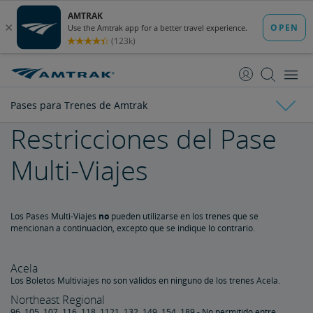
saltar
saltar
al
a
Contenido
Navegación
Pases para Trenes de Amtrak
Restricciones del Pase
Descuentos Diarios
Multi-Viajes
Descuento para Niños
Descuento para Jubilados
Descuentos para Estudiantes
Descuento para Militares
Descuento para Hijos de Militares
Descuento para Veteranos
Descuento para Clientes con Discapacidades
Descuento para Viajes en Grupo
Descuento por la Membresía de la Asociación de Pasajeros
Kids 'n' Trains
Descuento Gubernamental
Programa Corporativo
Vacaciones y Recorridos en Tren
Ferroviarios
Pases para Trenes de Amtrak
Amtrak Vacations
Paquetes de Viajes en Tren
Todos a Bordo para un Viaje en Familia en Tren
Los Pases Multi-Viajes
no
pueden utilizarse en los trenes que se
mencionan a continuación, excepto que se indique lo contrario.
Pase Multi-Viajes
Acela
Los Boletos Multiviajes no son válidos en ninguno de los trenes Acela.
Amtrak RideReserve
Northeast Regional
96, 105, 107, 116, 118, 1121, 132, 149, 154, 189 - No permitido entre