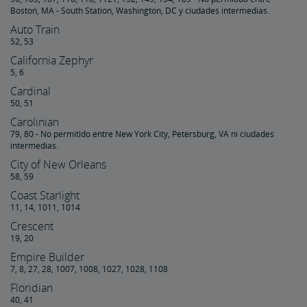
Restricciones de Boletos Multi-viajes
Boston, MA - South Station, Washington, DC y ciudades intermedias.
Auto Train
52, 53
California Rail Pass
California Zephyr
5, 6
Amtrak BidUp
Cardinal
50, 51
Entregue un Regalo de la Tienda Amtrak
Carolinian
79, 80 - No permitido entre New York City, Petersburg, VA ni ciudades
intermedias.
Cosas Esenciales para Viajar, Seguro y Más para Viajar, Seguro
City of New Orleans
y Más
58, 59
Coast Starlight
Compre Estacionamiento Garantizado por Anticipado
Canjear Puntos por Viaje de Recompensa
11, 14, 1011, 1014
Crescent
19, 20
Empire Builder
7, 8, 27, 28, 1007, 1008, 1027, 1028, 1108
Floridian
40, 41