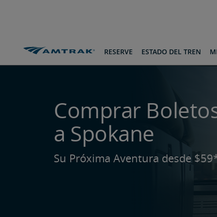
saltar
saltar
pasar
al
a
al
Contenido
Navegación
pie
de
página
Rutas y Destinos
A Spokane
RESERVE
ESTADO DEL TREN
MI
Comprar Boletos
a Spokane
Su Próxima Aventura desde $59