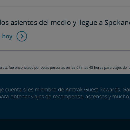
los asientos del medio y llegue a Spokane
e hoy
erett, fue encontrado por otras personas en las últimas 48 horas para viajes de i
aje cuenta si es miembro de Amtrak Guest Rewards. G
para obtener viajes de recompensa, ascensos y mucho