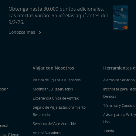
Obtenga hasta 30,000 puntos adicionales.
Las ofertas varían. Solicítelas aquí antes del
9/2/26.
Conozca más
Viajar con Nosotros
Herramientas de
Política de Equipaje y Servicios
Alertas de Servicio y
carril
Modificar Su Reservación
Inscríbase para Recib
Demora
Experiencia Única de Amtrak
Términos y Condicio
Seguro de Viaje, Estacionamiento
Reservado
Avisos para la Web 
Uso
Servicios de Viaje Accesible
eneral
Tienda
Amtrak Vacations
o al Cliente