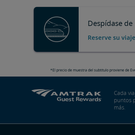
Despídase de 
Reserve su viaj
*El precio de muestra del subtítulo proviene de Ev
Cada vi
puntos 
más.