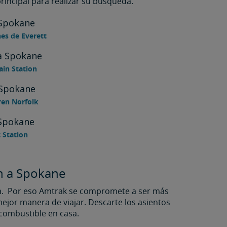
rincipal para realizar su búsqueda.
 Spokane
nes de Everett
a Spokane
ain Station
 Spokane
ren Norfolk
 Spokane
t Station
en a Spokane
ia. Por eso Amtrak se compromete a ser más
ejor manera de viajar. Descarte los asientos
l combustible en casa.