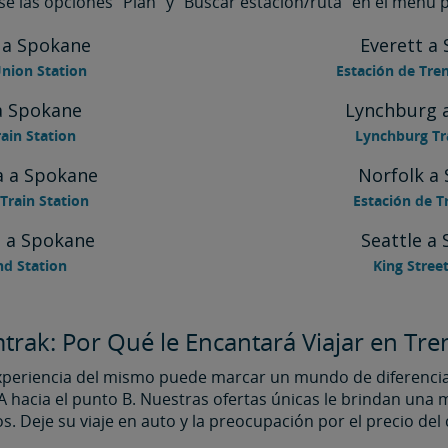
se las opciones “Plan” y “Buscar estación/ruta” en el menú p
 a Spokane
Everett a
nion Station
Estación de Tre
a Spokane
Lynchburg 
ain Station
Lynchburg Tr
a a Spokane
Norfolk a
Train Station
Estación de T
d a Spokane
Seattle a
nd Station
King Stree
rak: Por Qué le Encantará Viajar en Tr
 experiencia del mismo puede marcar un mundo de diferenc
 hacia el punto B. Nuestras ofertas únicas le brindan una m
eos. Deje su viaje en auto y la preocupación por el precio de