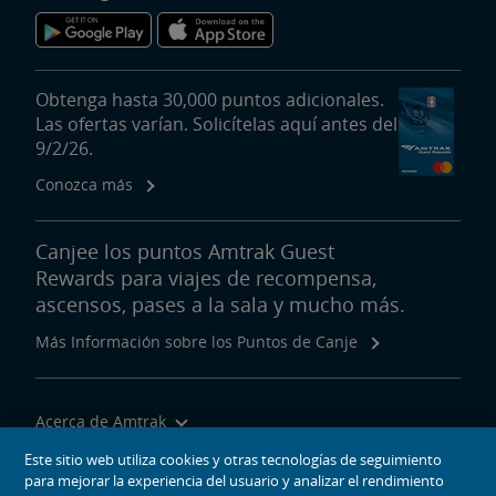
Obtenga hasta 30,000 puntos adicionales.
Las ofertas varían. Solicítelas aquí antes del
9/2/26.
Conozca más
Canjee los puntos Amtrak Guest
Rewards para viajes de recompensa,
ascensos, pases a la sala y mucho más.
Más Información sobre los Puntos de Canje
Acerca de Amtrak
Viajar con Nosotros
Este sitio web utiliza cookies y otras tecnologías de seguimiento
para mejorar la experiencia del usuario y analizar el rendimiento
Herramientas del Sitio