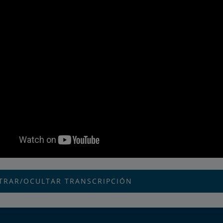
TRAR/OCULTAR TRANSCRIPCIÓN
cción de música]
 nuestra familia decidió viajar en tren por el país en la ruta Cali