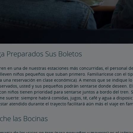
ga Preparados Sus Boletos
tren en una de nuestras estaciones más concurridas, el personal d
 lleven niños pequeños que suban primero. Familiarícese con el ti
a una reservación en clase económica). A menos que se indique lo 
eservados, usted y sus pequeños podrán sentarse donde deseen. El 
con niños tienen prioridad para sentarse juntos a bordo del tren. S
ene suerte: siempre habrá comidas, jugos, té, café y agua a disposi
Estar atendido durante el trayecto facilitará aún más el viaje en fam
che las Bocinas
 magia de los viajes en tren (para pequeños y mayores) es el icónico