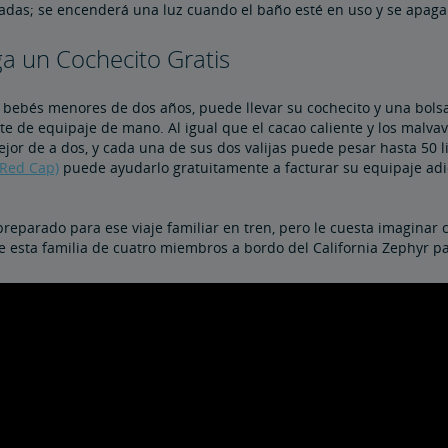
adas; se encenderá una luz cuando el baño esté en uso y se apag
ga un Cochecito Gratis
n bebés menores de dos años, puede llevar su cochecito y una bols
ite de equipaje de mano. Al igual que el cacao caliente y los malvav
jor de a dos, y cada una de sus dos valijas puede pesar hasta 50 
(Red Cap)
puede ayudarlo gratuitamente a facturar su equipaje adi
preparado para ese viaje familiar en tren, pero le cuesta imaginar 
 esta familia de cuatro miembros a bordo del California Zephyr pa