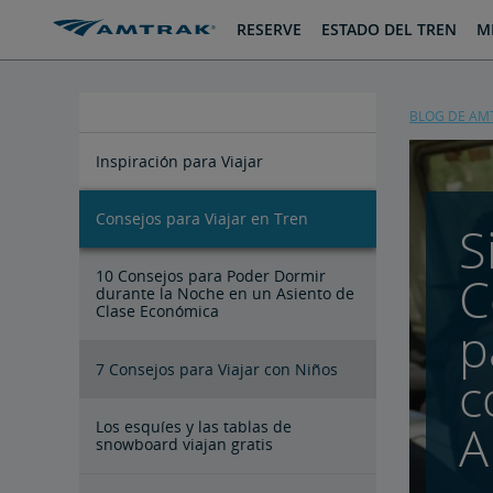
saltar
saltar
RESERVE
ESTADO DEL TREN
MI
al
a
Contenido
Navegación
BLOG DE AM
Inspiración para Viajar
Consejos para Viajar en Tren
Parques Nacionales Cerca de las
4 Viajes en Tren Más Pintorescos
Las mejores vistas desde el Coast
Los 4 Mejores Destinos de Playa en
Los Mejores Destinos de Golf
S
Estaciones de Trenes
Starlight
Tren
C
10 Consejos para Poder Dormir
durante la Noche en un Asiento de
Clase Económica
p
7 Consejos para Viajar con Niños
c
A
Los esquíes y las tablas de
snowboard viajan gratis