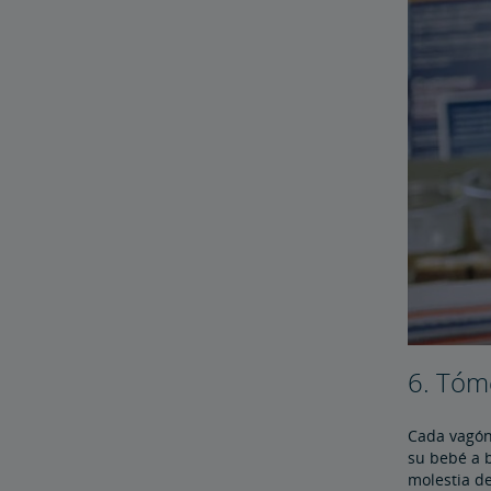
6. Tóm
Cada vagón
su bebé a b
molestia de