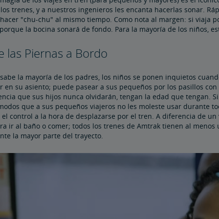
los trenes, y a nuestros ingenieros les encanta hacerlas sonar. R
 hacer "chu-chu" al mismo tiempo. Como nota al margen: si viaja por
orque la bocina sonará de fondo. Para la mayoría de los niños, est
re las Piernas a Bordo
abe la mayoría de los padres, los niños se ponen inquietos cuando
en su asiento; puede pasear a sus pequeños por los pasillos con tot
ncia que sus hijos nunca olvidarán, tengan la edad que tengan. Si v
modos que a sus pequeños viajeros no les moleste usar durante tod
y el control a la hora de desplazarse por el tren. A diferencia de un
ra ir al baño o comer; todos los trenes de Amtrak tienen al menos
te la mayor parte del trayecto.