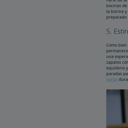
bocinas de 
la bocina y
preparado p
5. Esti
Como bien s
permanecer 
una experie
zapatos có
equilibrio 
paradas pa
bordo
duran