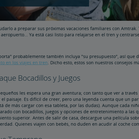
darlo a preparar sus próximas vacaciones familiares con Amtrak. To
el aeropuerto... Ya está casi listo para relajarse en el tren y centra
porta" probablemente también incluya "su presupuesto", así que
o en los viajes en tren
. Dicho esto, estos son nuestros consejos m
aque Bocadillos y Juegos
equeños les espera una gran aventura; con tanto que ver a través de
el paisaje. Es difícil de creer, pero una leyenda cuenta que un pa
stá de más cargar con esa tableta, por las dudas). Aunque cada ni
arado con bocadillos, juegos y opciones de entretenimiento a las
nto superior. Antes de salir de casa, descargue una película sobr
 verdad. Quienes viajen con bebés, no duden en acudir al coche co