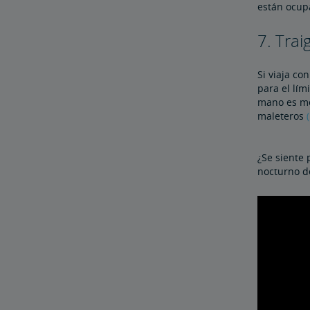
están ocup
7. Trai
Si viaja co
para el lím
mano es me
maleteros
¿Se siente 
nocturno de