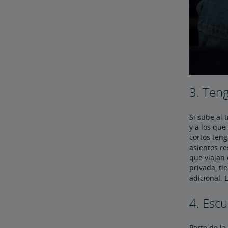
3. Ten
Si sube al 
y a los que
cortos teng
asientos r
que viajan 
privada, ti
adicional. 
4. Escu
Parte de la