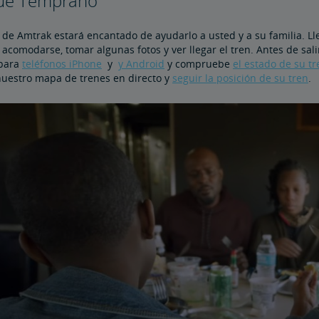
gue Temprano
 de Amtrak estará encantado de ayudarlo a usted y a su familia. Ll
acomodarse, tomar algunas fotos y ver llegar el tren. Antes de sal
 para
teléfonos iPhone
y
y Android
y compruebe
el estado de su tr
nuestro mapa de trenes en directo y
seguir la posición de su tren
.