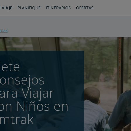
 VIAJE
PLANIFIQUE
ITINERARIOS
OFERTAS
TRAK
iete
onsejos
ara Viajar
on Niños en
mtrak